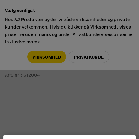
14 dages returret
Vælg venligst
Hos AJ Produkter byder vi både virksomheder og private
kunder velkommen. Hvis du klikker på Virksomhed, vises
priserne uden moms og under Privatkunde vises priserne
inklusive moms.
Afskærmning
Maskinbeskyttelse
VIRKSOMHED
PRIVATKUNDE
Gittersektion til maskinbeskyttelse X-GUARD
Højde 1300 mm, bredde 600 mm
Art. nr.
:
312004