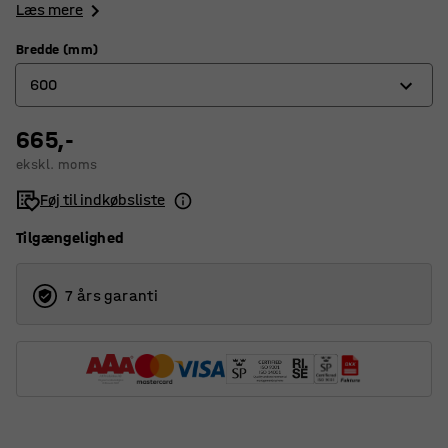
Læs mere
Bredde (mm)
600
665,-
250
ekskl. moms
400
Føj til indkøbsliste
500
Tilgængelighed
600
700
7 års garanti
800
900
1000