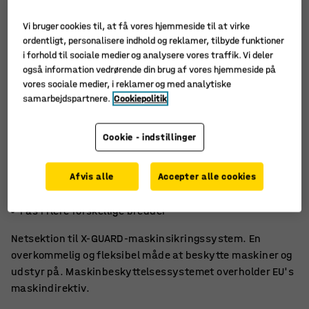
Vi bruger cookies til, at få vores hjemmeside til at virke
ordentligt, personalisere indhold og reklamer, tilbyde funktioner
i forhold til sociale medier og analysere vores traffik. Vi deler
også information vedrørende din brug af vores hjemmeside på
vores sociale medier, i reklamer og med analytiske
samarbejdspartnere.
Cookiepolitik
Cookie - indstillinger
Afvis alle
Accepter alle cookies
Nem at montere
Fleksibel maskinbeskyttelse
Fås i flere forskellige bredder
Netsektion til X-GUARD-maskinsikringssystem. En
overkommelig og fleksibel måde at beskytte maskiner og
udstyr på. Maskinbeskyttelsessystemet overholder EU's
maskindirektiv.