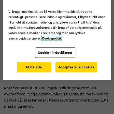
Vi bruger cookies til, at få vores hjemmeside til at virke
ordentligt, personalisere indhold og reklamer, tilbyde funktioner
i forhold til sociale medier og analysere vores traffik. Vi deler
også information vedrørende din brug af vores hjemmeside på
vores sociale medier, i reklamer og med analytiske
samarbejdspartnere.
Cookiepolitik
Cookie - indstillinger
Nem at montere
Afvis alle
Accepter alle cookies
Fleksibel maskinbeskyttelse
Fås i flere forskellige bredder
Netsektion til X-GUARD-maskinsikringssystem. En
overkommelig og fleksibel måde at beskytte maskiner og
udstyr på. Maskinbeskyttelsessystemet overholder EU's
maskindirektiv.