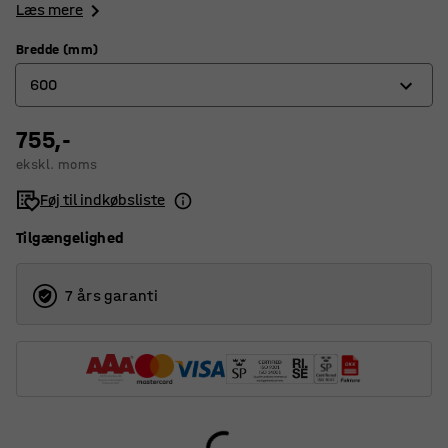
Læs mere
Bredde (mm)
600
755,-
250
ekskl. moms
400
Føj til indkøbsliste
500
Tilgængelighed
600
700
7 års garanti
800
900
1000