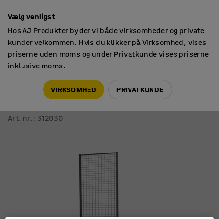
14 dages returret
Vælg venligst
Hos AJ Produkter byder vi både virksomheder og private
kunder velkommen. Hvis du klikker på Virksomhed, vises
priserne uden moms og under Privatkunde vises priserne
inklusive moms.
Afskærmning
Maskinbeskyttelse
VIRKSOMHED
PRIVATKUNDE
Gittersektion til maskinbeskyttelse X-GUARD
Højde 2200 mm, bredde 600 mm
Art. nr.
:
312030