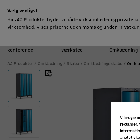
ekskl. moms
Vælg venligst
Hos AJ Produkter byder vi både virksomheder og private k
Virksomhed, vises priserne uden moms og under Privatkun
Kontor &
Lager &
konference
værksted
Omklædning
AJ Produkter
Omklædning
Skabe
Omklædningsskabe
Omklæ
Vi bruger c
reklamer, t
informatio
analytisk