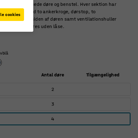
sskab med buede døre og benstel. Hver sektion har
 bøjlestang med to ankerkroge, dørstop, to
le cookies
srum på indersiden af døren samt ventilationshuller
 forneden. Leveres uden låse.
vblå
Antal døre
Tilgængelighed
2
3
4