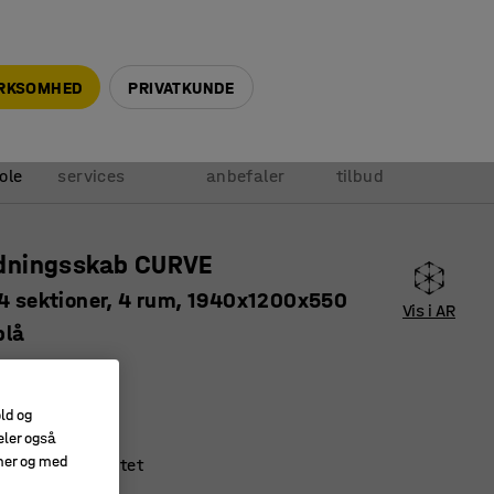
+45 5940 0999
info@ajprodukter.dk
IRKSOMHED
PRIVATKUNDE
Vores
Vi
Anmod om
ole
services
anbefaler
tilbud
ningsskab CURVE
 4 sektioner, 4 rum, 1940x1200x550
Vis i AR
blå
115527
ret
old og
re
eler også
amer og med
 og af høj kvalitet