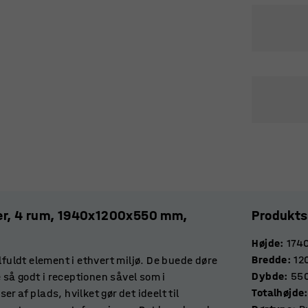
er, 4 rum, 1940x1200x550 mm,
Produkts
Højde
:
174
Bredde
:
12
lfuldt element i ethvert miljø. De buede døre
Dybde
:
55
e så godt i receptionen såvel som i
Totalhøjde
:
f plads, hvilket gør det ideelt til