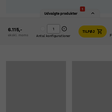
1
Udvalgte produkter
6.115,-
TILFØJ
F
ekskl. moms
Antal konfigurationer
F