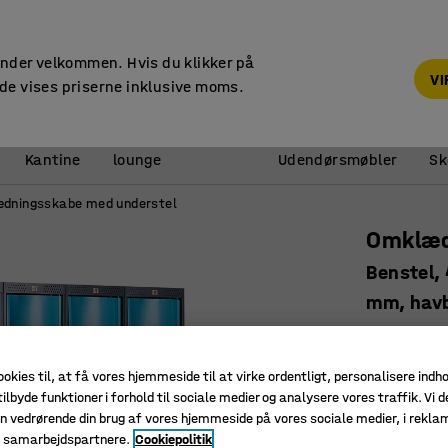
14 dages returret
under velkommen. Hvis du klikker på
V
de vises priserne inklusive moms.
Reception &
Kantine
lounge
Udendørsmøbler
Sk
dningsskabe med understel
Omklæd
Benstel,
mm, hav
Art. nr.
:
13
Veludsty
ookies til, at få vores hjemmeside til at virke ordentligt, personalisere indh
Buede dø
ilbyde funktioner i forhold til sociale medier og analysere vores traffik. Vi d
n vedrørende din brug af vores hjemmeside på vores sociale medier, i rekl
Eksklusivt
e samarbejdspartnere.
Cookiepolitik