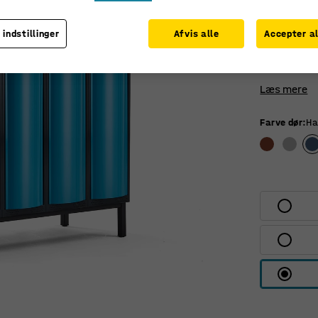
Omklædning
hattehylde,
 indstillinger
Afvis alle
Accepter al
opbevaring
foroven og
Læs mere
Farve dør
:
Ha