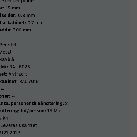
uet enkeltplade
e dør
:
15
mm
lse dør
:
0,8
mm
lse kabinet
:
0,7
mm
redde
:
300
mm
Benstel
Metal
Havblå
dør
:
RAL 5025
net
:
Antracit
kabinet
:
RAL 7016
4
ktioner
:
4
ntal personer til håndtering
:
2
ndteringstid/person
:
15
Min
5
kg
Leveres usamlet
6121:2023