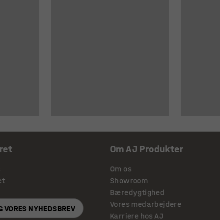
ret
Om AJ Produkter
s
Om os
et
Showroom
Bæredygtighed
Vores medarbejdere
IG VORES NYHEDSBREV
Karriere hos AJ