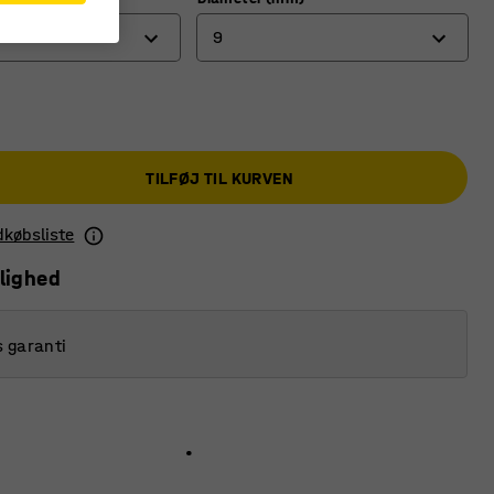
9
9
16
TILFØJ TIL KURVEN
24
34
ndkøbsliste
35
lighed
s garanti