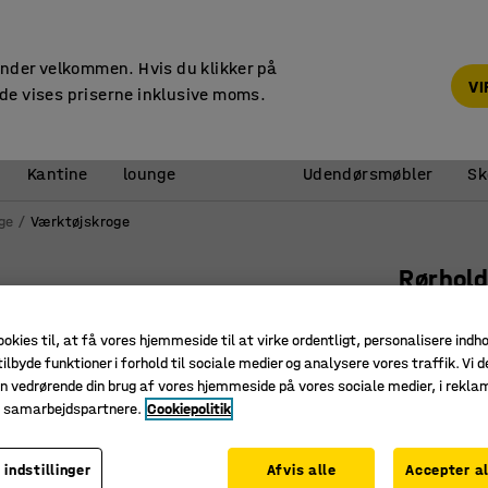
14 dages returret
under velkommen. Hvis du klikker på
V
de vises priserne inklusive moms.
Reception &
Kantine
lounge
Udendørsmøbler
Sk
ge
Værktøjskroge
Rørhold
Vinklet,
ookies til, at få vores hjemmeside til at virke ordentligt, personalisere indh
Art. nr.
:
26
ilbyde funktioner i forhold til sociale medier og analysere vores traffik. Vi d
n vedrørende din brug af vores hjemmeside på vores sociale medier, i rekl
Til værkt
e samarbejdspartnere.
Cookiepolitik
Let at mo
Forskelli
 indstillinger
Afvis alle
Accepter al
Længde (mm