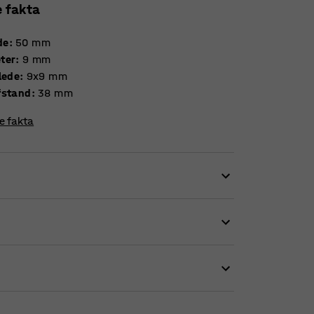
e fakta
de
:
50
mm
ter
:
9
mm
lede
:
9x9
mm
fstand
:
38
mm
re fakta
 direkte på værktøjstavlen med disse smarte
, skruetrækkere og penne og fås i både lige og
ngerne i værktøjstavlens overflade på ingen
ov.