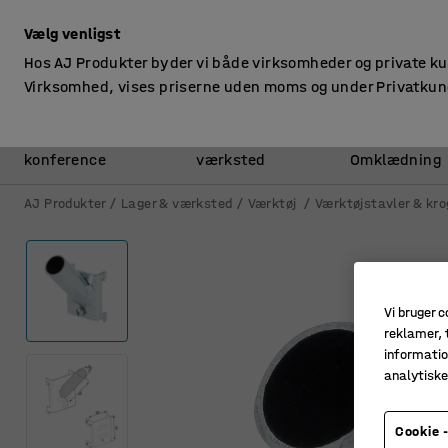
ekskl. moms
Vælg venligst
Hos AJ Produkter byder vi både virksomheder og private k
Virksomhed, vises priserne uden moms og under Privatkun
Kontor &
Lager &
konference
værksted
Omklædning
AJ Produkter
Lager & værksted
Værktøj
Værktøjstavler & kro
Vi bruger c
reklamer, t
informatio
analytisk
Cookie -