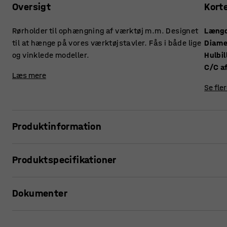
Oversigt
Kort
Rørholder til ophængning af værktøj m.m. Designet
Læng
til at hænge på vores værktøjstavler. Fås i både lige
Diame
og vinklede modeller.
Hulbil
C/C a
Læs mere
Se fle
Produktinformation
Opbevar dit værktøj på en praktisk og lettilgængelig måde
Produktspecifikationer
rørholdere. De passer til ophængning af bl.a. tommestokke
vinklet model. Rørholderne kan nemt fastgøres i perforeri
Længde
:
50
mm
tid. Du kan også hurtigt og nemt flytte dem rundt efter beh
Dokumenter
Diameter
:
9
mm
Hulbillede
:
9x9
mm
C/C afstand
:
38
mm
Udskriv produktside