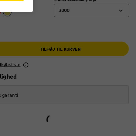
3000
1000
2000
TILFØJ TIL KURVEN
3000
5000
ndkøbsliste
lighed
s garanti