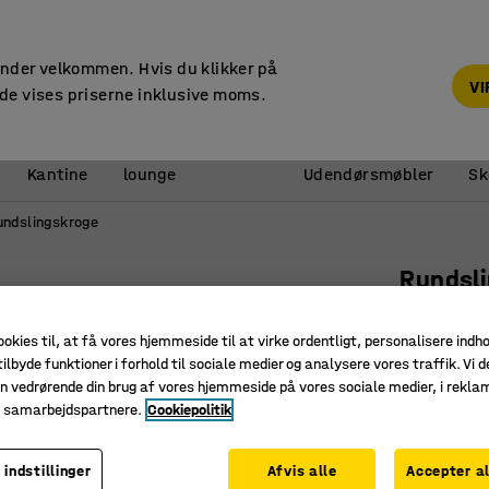
14 dages returret
under velkommen. Hvis du klikker på
V
de vises priserne inklusive moms.
Reception &
Kantine
lounge
Udendørsmøbler
Sk
undslingskroge
Rundsl
3000 kg,
ookies til, at få vores hjemmeside til at virke ordentligt, personalisere indh
Art. nr.
:
40
ilbyde funktioner i forhold til sociale medier og analysere vores traffik. Vi d
n vedrørende din brug af vores hjemmeside på vores sociale medier, i rekl
Med sikk
e samarbejdspartnere.
Cookiepolitik
Intet vær
Hurtig og
 indstillinger
Afvis alle
Accepter al