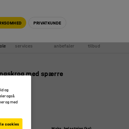
+45 5940 0999
info@ajprodukter.dk
IRKSOMHED
PRIVATKUNDE
Vores
Vi
Anmod om
ole
services
anbefaler
tilbud
ingskrog med spærre
 gul
old og
522
eler også
amer og med
erhedsspærre
ktøj kræves
 nem at bruge
le cookies
Maks. belastning (kg)