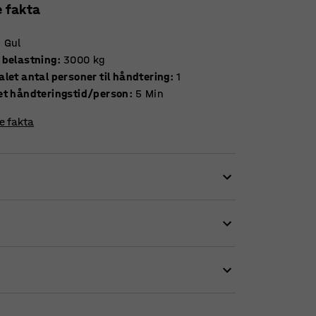
e fakta
:
Gul
 belastning
:
3000
kg
let antal personer til håndtering
:
1
et håndteringstid/person
:
5
Min
re fakta
let at bruge på mange måder. Den skal blot
 intet værktøj kræves. Krogen har
tkapacitet og bør anvendes sammen med en