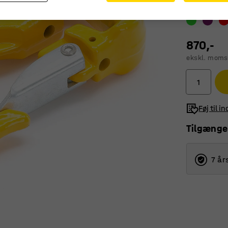
Farve
:
Gul
870,-
ekskl. moms
Føj til i
Tilgænge
7 år