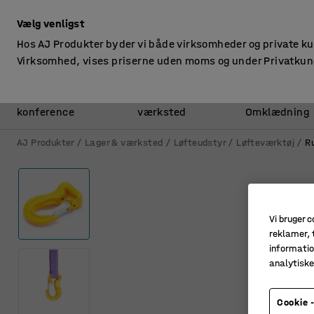
ekskl. moms
Vælg venligst
Hos AJ Produkter byder vi både virksomheder og private k
Virksomhed, vises priserne uden moms og under Privatkun
Kontor &
Lager &
konference
værksted
Omklædning
AJ Produkter
Lager & værksted
Løfteudstyr
Løfteværktøj
R
Vi bruger c
reklamer, t
informatio
analytisk
Cookie -