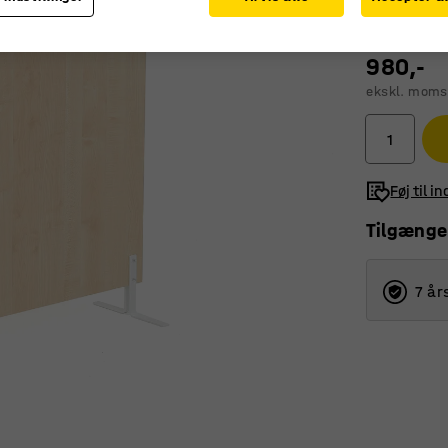
980,-
ekskl. moms
Føj til i
Tilgænge
7 år