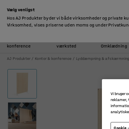
ekskl. moms
Vælg venligst
Hos AJ Produkter byder vi både virksomheder og private k
Virksomhed, vises priserne uden moms og under Privatkun
Kontor &
Lager &
konference
værksted
Omklædning
AJ Produkter
Kontor & konference
Lyddæmpning & afskærmnin
Vi bruger c
reklamer, t
informatio
analytisk
Cookie -