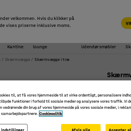
14 dages returret
under velkommen. Hvis du klikker på
V
de vises priserne inklusive moms.
Reception &
Kantine
lounge
Udendørsmøbler
Sk
g
Skærmvægge
Skærmvægge i træ
Skærm
Birkelam
Art. nr.
:
13
ookies til, at få vores hjemmeside til at virke ordentligt, personalisere indh
ilbyde funktioner i forhold til sociale medier og analysere vores traffik. Vi d
Effektiv
n vedrørende din brug af vores hjemmeside på vores sociale medier, i rekl
Velegnet
e samarbejdspartnere.
Cookiepolitik
Fremstill
 indstillinger
Afvis alle
Accepter al
Farve
:
Birk