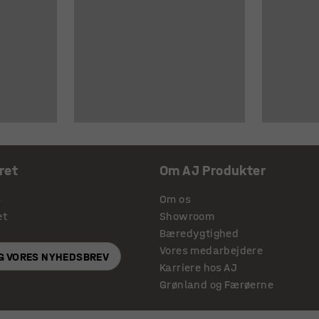
ret
Om AJ Produkter
s
Om os
et
Showroom
Bæredygtighed
Vores medarbejdere
IG VORES NYHEDSBREV
Karriere hos AJ
Grønland og Færøerne