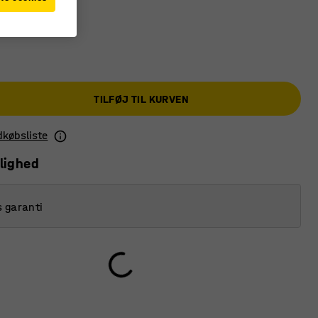
TILFØJ TIL KURVEN
ndkøbsliste
lighed
s garanti