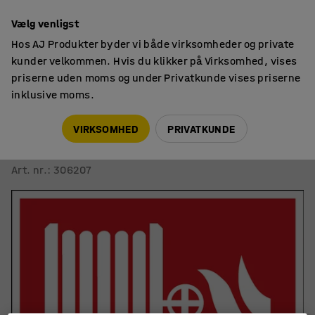
14 dages returret
Vælg venligst
Hos AJ Produkter byder vi både virksomheder og private
kunder velkommen. Hvis du klikker på Virksomhed, vises
priserne uden moms og under Privatkunde vises priserne
inklusive moms.
Skilte & afmærkning
Skilte
VIRKSOMHED
PRIVATKUNDE
Skilt
Brandslange, selvklæbende polyester, 200x200 mm
Art. nr.
:
306207