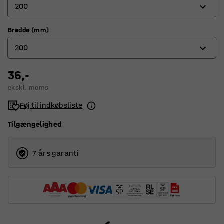
200
Bredde (mm)
100
200
200
36,-
100
ekskl. moms
200
Føj til indkøbsliste
Tilgængelighed
7 års garanti