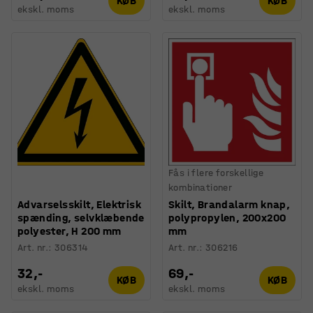
KØB
KØB
ekskl. moms
ekskl. moms
Fås i flere forskellige
kombinationer
Advarselsskilt, Elektrisk
Skilt, Brandalarm knap,
spænding, selvklæbende
polypropylen, 200x200
polyester, H 200 mm
mm
Art. nr.
:
306314
Art. nr.
:
306216
32,-
69,-
KØB
KØB
ekskl. moms
ekskl. moms