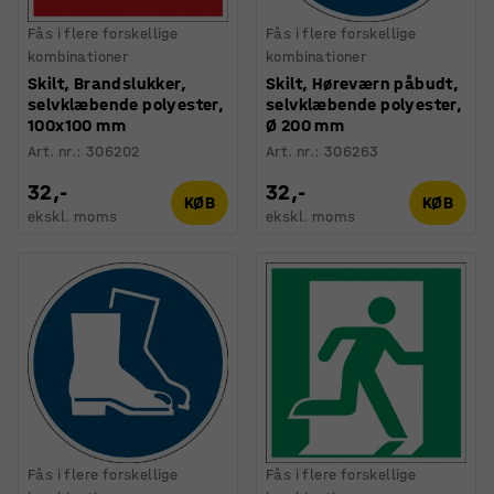
Fås i flere forskellige
Fås i flere forskellige
kombinationer
kombinationer
Skilt, Brandslukker,
Skilt, Høreværn påbudt,
selvklæbende polyester,
selvklæbende polyester,
100x100 mm
Ø 200 mm
Art. nr.
:
306202
Art. nr.
:
306263
32,-
32,-
KØB
KØB
ekskl. moms
ekskl. moms
Fås i flere forskellige
Fås i flere forskellige