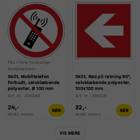
Fås i flere forskellige
kombinationer
Skilt, Mobiltelefon
Skilt, Rød pil retning 90°,
forbudt, selvklæbende
selvklæbende polyester,
polyester, Ø 100 mm
100x100 mm
Art. nr.
:
306290
Art. nr.
:
306226
24,-
32,-
KØB
KØB
ekskl. moms
ekskl. moms
VIS MERE