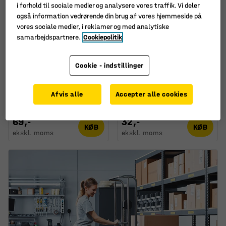
i forhold til sociale medier og analysere vores traffik. Vi deler
også information vedrørende din brug af vores hjemmeside på
vores sociale medier, i reklamer og med analytiske
samarbejdspartnere.
Cookiepolitik
Fås i flere forskellige
Fås i flere forskellige
kombinationer
kombinationer
Skilt, Samlingsplads ved
Skilt, Beskyttelsesbriller
Cookie - indstillinger
evakuering,
påbudt, selvklæbende
polypropylen, 200x200
polyester, Ø 200 mm
mm
Art. nr.
:
306271
Afvis alle
Accepter alle cookies
Art. nr.
:
306244
69,-
32,-
KØB
KØB
ekskl. moms
ekskl. moms