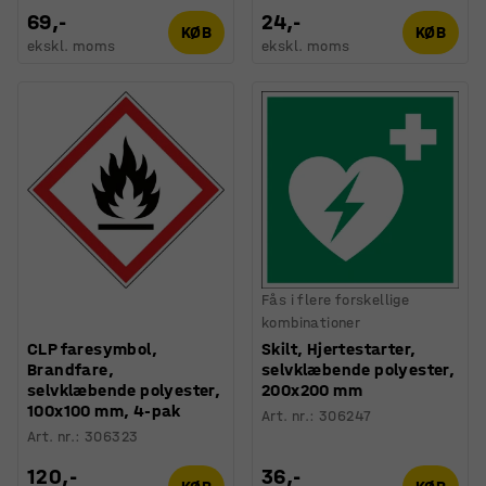
69,-
24,-
KØB
KØB
ekskl. moms
ekskl. moms
Fås i flere forskellige
kombinationer
CLP faresymbol,
Skilt, Hjertestarter,
Brandfare,
selvklæbende polyester,
selvklæbende polyester,
200x200 mm
100x100 mm, 4-pak
Art. nr.
:
306247
Art. nr.
:
306323
120,-
36,-