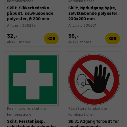
kombinationer
kombinationer
Skilt, Sikkerhedssko
Skilt, Nødudgang højre,
påbudt, selvklæbende
selvklæbende polyester,
polyester, Ø 200 mm
200x200 mm
Art. nr.
:
306275
Art. nr.
:
306231
32,-
36,-
KØB
KØB
ekskl. moms
ekskl. moms
Fås i flere forskellige
Fås i flere forskellige
kombinationer
kombinationer
Skilt, Førstehjælp,
Skilt, Adgang forbudt for
selvklæbende polyester,
uvedkommende,