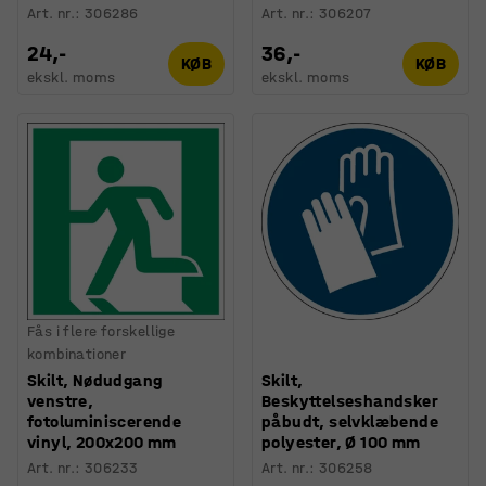
Art. nr.
:
306286
Art. nr.
:
306207
24,-
36,-
KØB
KØB
ekskl. moms
ekskl. moms
Fås i flere forskellige
kombinationer
Skilt, Nødudgang
Skilt,
venstre,
Beskyttelseshandsker
fotoluminiscerende
påbudt, selvklæbende
vinyl, 200x200 mm
polyester, Ø 100 mm
Art. nr.
:
306233
Art. nr.
:
306258