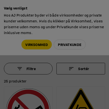
14 dages returret
Vælg venligst
Hos AJ Produkter byder vi både virksomheder og private
kunder velkommen. Hvis du klikker på Virksomhed, vises
priserne uden moms og under Privatkunde vises priserne
inklusive moms.
Skilte & afmærkning
Skilte
Skilte
VIRKSOMHED
PRIVATKUNDE
Filtre
Sortér
25 produkter