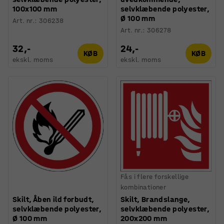
100x100 mm
selvklæbende polyester,
Ø 100 mm
Art. nr.
:
306238
Art. nr.
:
306278
32,-
24,-
KØB
KØB
ekskl. moms
ekskl. moms
Fås i flere forskellige
kombinationer
Skilt, Åben ild forbudt,
Skilt, Brandslange,
selvklæbende polyester,
selvklæbende polyester,
Ø 100 mm
200x200 mm