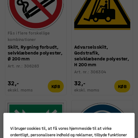
Fås i flere forskellige
kombinationer
Skilt, Rygning forbudt,
Advarselsskilt,
selvklæbende polyester,
Godstrafik,
Ø 200 mm
selvklæbende polyester,
H 200 mm
Art. nr.
:
306283
Art. nr.
:
306304
32,-
32,-
KØB
KØB
ekskl. moms
ekskl. moms
Vi bruger cookies til, at få vores hjemmeside til at virke
ordentligt, personalisere indhold og reklamer, tilbyde funktioner