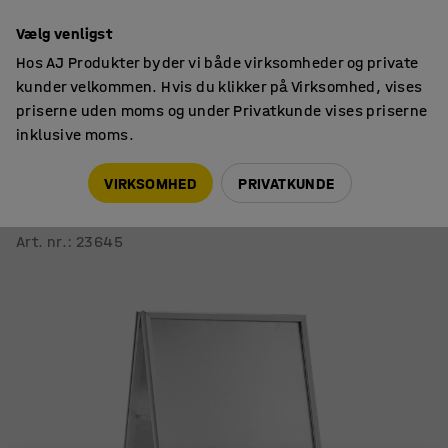
14 dages returret
Vælg venligst
Hos AJ Produkter byder vi både virksomheder og private
kunder velkommen. Hvis du klikker på Virksomhed, vises
priserne uden moms og under Privatkunde vises priserne
inklusive moms.
Skilte
Gadeskilte
VIRKSOMHED
PRIVATKUNDE
Skiltestativ / Gadeskilt
700x1000 mm, aluminium
Art. nr.
:
23645