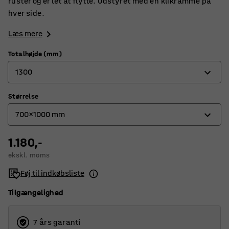
ruster og er let at flytte. Udstyret med en klikramme på
hver side.
Læs mere
Totalhøjde (mm)
1300
Størrelse
980
700x1000 mm
1300
1.180,-
500x700 mm
ekskl. moms
700x1000 mm
Føj til indkøbsliste
Tilgængelighed
7 års garanti