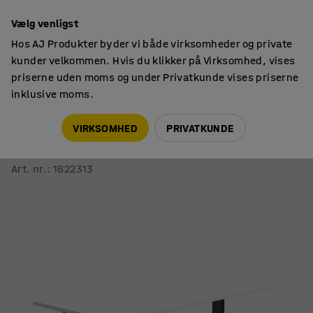
14 dages returret
Vælg venligst
Hos AJ Produkter byder vi både virksomheder og private
kunder velkommen. Hvis du klikker på Virksomhed, vises
priserne uden moms og under Privatkunde vises priserne
inklusive moms.
Borde
Skriveborde
VIRKSOMHED
PRIVATKUNDE
Skrivebord QBUS
Lige, 1600x800 mm, T-stel, sort stel, hvid
Art. nr.
:
1622313