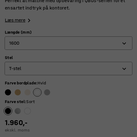
Perfekt at matche med opbevaring i QBUS-serien for et
ensartet indtryk på kontoret.
Læs mere
Længde (mm)
1600
Stel
800
T-stel
1200
1400
Farve bordplade
:
Hvid
O-stel
1600
Stel med 4 ben
Farve stel
:
Sort
1800
T-stel
1.960,-
ekskl. moms