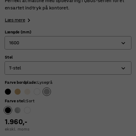
Perfekt at matche med opbevaring i QBUS-serien for et
ensartet indtryk på kontoret.
Læs mere
Længde (mm)
1600
Stel
800
T-stel
1200
1400
Farve bordplade
:
Lysegrå
O-stel
1600
Stel med 4 ben
Farve stel
:
Sort
1800
T-stel
1.960,-
ekskl. moms