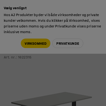
14 dages returret
Vælg venligst
Hos AJ Produkter byder vi både virksomheder og private
kunder velkommen. Hvis du klikker på Virksomhed, vises
priserne uden moms og under Privatkunde vises priserne
inklusive moms.
Borde
Skriveborde
VIRKSOMHED
PRIVATKUNDE
Skrivebord QBUS
Lige, 1600x800 mm, T-stel, sort stel, lysegrå
Art. nr.
:
1622315