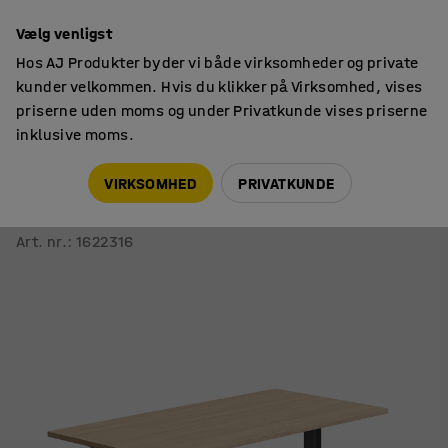
14 dages returret
Vælg venligst
Hos AJ Produkter byder vi både virksomheder og private
kunder velkommen. Hvis du klikker på Virksomhed, vises
priserne uden moms og under Privatkunde vises priserne
inklusive moms.
Borde
Skriveborde
VIRKSOMHED
PRIVATKUNDE
Skrivebord QBUS
Lige, 1600x800 mm, T-stel, sort stel, eg
Art. nr.
:
1622316