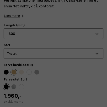
Perfekt at matche med opbevaring i QBUS-serien for et
ensartet indtryk på kontoret.
Læs mere
Længde (mm)
1600
Stel
800
T-stel
1200
1400
Farve bordplade
:
Eg
O-stel
1600
Stel med 4 ben
Farve stel
:
Sort
1800
T-stel
1.960,-
ekskl. moms