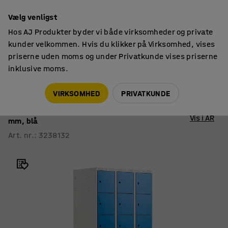
14 dages returret
Vælg venligst
Hos AJ Produkter byder vi både virksomheder og private
kunder velkommen. Hvis du klikker på Virksomhed, vises
priserne uden moms og under Privatkunde vises priserne
inklusive moms.
Smårumsskabe
Smårumsskabe med understel
VIRKSOMHED
PRIVATKUNDE
Smårumsskab CLASSIC
Bænkstel, 3 sektioner, 18 rum, 2120x900x550
Vis i AR
mm, blå
Art. nr.
:
3238132