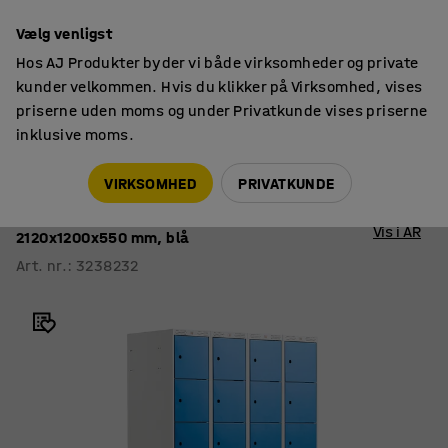
14 dages returret
Vælg venligst
Hos AJ Produkter byder vi både virksomheder og private
kunder velkommen. Hvis du klikker på Virksomhed, vises
priserne uden moms og under Privatkunde vises priserne
inklusive moms.
Smårumsskabe
Smårumsskabe med understel
VIRKSOMHED
PRIVATKUNDE
Smårumsskab CLASSIC
Bænkstel, 4 sektioner, 24 rum,
Vis i AR
2120x1200x550 mm, blå
Art. nr.
:
3238232