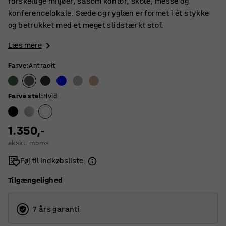
forskellige miljøer, såsom kontor, skole, messe og
konferencelokale. Sæde og ryglæn er formet i ét stykke
og betrukket med et meget slidstærkt stof.
Læs mere
Farve
:
Antracit
Farve stel
:
Hvid
1.350,-
ekskl. moms
Føj til indkøbsliste
Tilgængelighed
7 års garanti