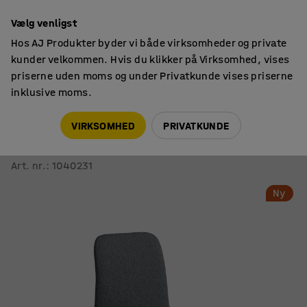
14 dages returret
Vælg venligst
Hos AJ Produkter byder vi både virksomheder og private
kunder velkommen. Hvis du klikker på Virksomhed, vises
priserne uden moms og under Privatkunde vises priserne
inklusive moms.
Siddemøbler til kontor
Konferencestole
VIRKSOMHED
PRIVATKUNDE
Stol LABELL
Med glidesko, hvid/antracit
Art. nr.
:
1040231
Ny