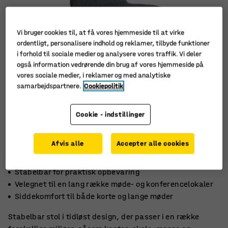
Vi bruger cookies til, at få vores hjemmeside til at virke
ordentligt, personalisere indhold og reklamer, tilbyde funktioner
i forhold til sociale medier og analysere vores traffik. Vi deler
også information vedrørende din brug af vores hjemmeside på
vores sociale medier, i reklamer og med analytiske
samarbejdspartnere.
Cookiepolitik
Cookie - indstillinger
Afvis alle
Accepter alle cookies
Stabelbar for praktisk opbevaring
Velegnet til en lang række møde- og konferencelokaler
Siddekomfort til både korte og lange møder
Stabelbar stol i tidløst design, der passer i en række