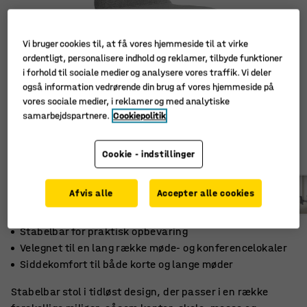
Vi bruger cookies til, at få vores hjemmeside til at virke
ordentligt, personalisere indhold og reklamer, tilbyde funktioner
i forhold til sociale medier og analysere vores traffik. Vi deler
også information vedrørende din brug af vores hjemmeside på
vores sociale medier, i reklamer og med analytiske
samarbejdspartnere.
Cookiepolitik
Cookie - indstillinger
Afvis alle
Accepter alle cookies
Stabelbar for praktisk opbevaring
Velegnet til en lang række møde- og konferencelokaler
Siddekomfort til både korte og lange møder
Stabelbar stol i tidløst design, der passer i en række