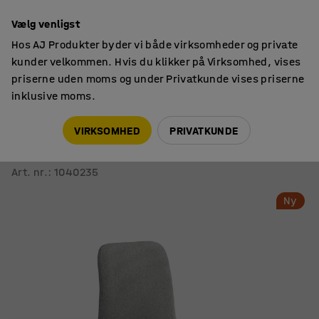
14 dages returret
Vælg venligst
Hos AJ Produkter byder vi både virksomheder og private
kunder velkommen. Hvis du klikker på Virksomhed, vises
priserne uden moms og under Privatkunde vises priserne
inklusive moms.
Siddemøbler til kontor
Konferencestole
VIRKSOMHED
PRIVATKUNDE
LABELL-stol
Med glidesko, hvid/lysegrå
Art. nr.
:
1040235
Ny