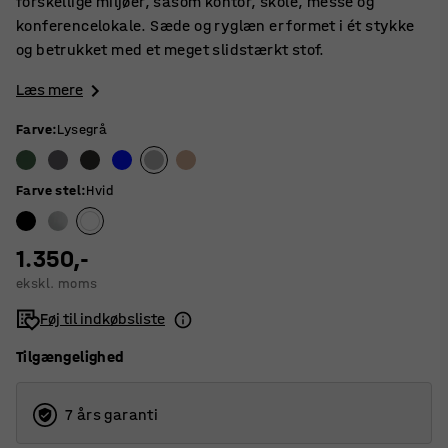
forskellige miljøer, såsom kontor, skole, messe og
konferencelokale. Sæde og ryglæn er formet i ét stykke
og betrukket med et meget slidstærkt stof.
Læs mere
Farve
:
Lysegrå
Farve stel
:
Hvid
1.350,-
ekskl. moms
Føj til indkøbsliste
Tilgængelighed
7 års garanti