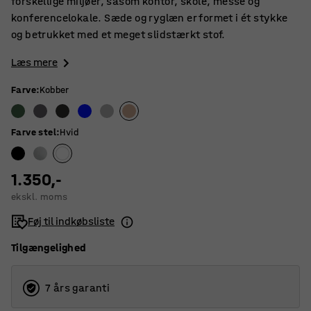
forskellige miljøer, såsom kontor, skole, messe og
konferencelokale. Sæde og ryglæn er formet i ét stykke
og betrukket med et meget slidstærkt stof.
Læs mere
Farve
:
Kobber
Farve stel
:
Hvid
1.350,-
ekskl. moms
Føj til indkøbsliste
Tilgængelighed
7 års garanti