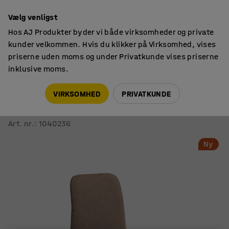
Faktura til virksomheder
Vælg venligst
Hos AJ Produkter byder vi både virksomheder og private
kunder velkommen. Hvis du klikker på Virksomhed, vises
priserne uden moms og under Privatkunde vises priserne
inklusive moms.
Siddemøbler til kontor
Konferencestole
VIRKSOMHED
PRIVATKUNDE
LABELL-stol
Med glidesko, hvid/kobber
Art. nr.
:
1040236
Ny