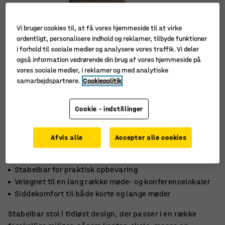
Vi bruger cookies til, at få vores hjemmeside til at virke
ordentligt, personalisere indhold og reklamer, tilbyde funktioner
i forhold til sociale medier og analysere vores traffik. Vi deler
også information vedrørende din brug af vores hjemmeside på
vores sociale medier, i reklamer og med analytiske
samarbejdspartnere.
Cookiepolitik
Cookie - indstillinger
Afvis alle
Accepter alle cookies
Stabelbar for praktisk opbevaring
Velegnet til en lang række møde- og konferencelokaler
Siddekomfort til både korte og lange møder
Stabelbar stol i tidløst design, der passer i en række