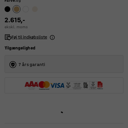
Farve
:
Eg
2.615,-
ekskl. moms
Føj til indkøbsliste
Tilgængelighed
7 års garanti