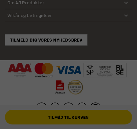
Om AJ Produkter
Vilkår og betingelser
TILMELD DIG VORES NYHEDSBREV
TILFØJ TIL KURVEN