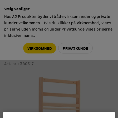
14 dages returret
Vælg venligst
Hos AJ Produkter byder vi både virksomheder og private
kunder velkommen. Hvis du klikker på Virksomhed, vises
priserne uden moms og under Privatkunde vises priserne
inklusive moms.
Magasinholdere
Tidsskriftholdere
VIRKSOMHED
PRIVATKUNDE
Tidskriftsreol
1200x600 mm, eg
Art. nr.
:
380517