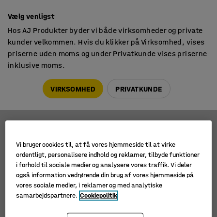
Faktura til virksomheder
Vælg venligst
Hos AJ Produkter byder vi både virksomheder og private
kunder velkommen. Hvis du klikker på Virksomhed, vises
priserne uden moms og under Privatkunde vises priserne
inklusive moms.
Magasinholdere
Tidsskriftholdere
Tidsskriftholdere
VIRKSOMHED
PRIVATKUNDE
Filtre
Sortér
Vi bruger cookies til, at få vores hjemmeside til at virke
ordentligt, personalisere indhold og reklamer, tilbyde funktioner
4 produkter
i forhold til sociale medier og analysere vores traffik. Vi deler
også information vedrørende din brug af vores hjemmeside på
vores sociale medier, i reklamer og med analytiske
samarbejdspartnere.
Cookiepolitik