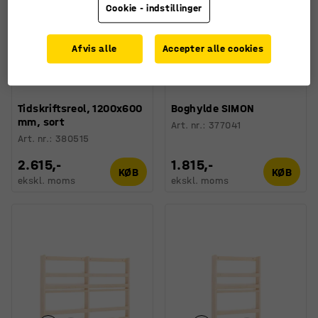
Cookie - indstillinger
Afvis alle
Accepter alle cookies
Tidskriftsreol, 1200x600
Boghylde SIMON
mm, sort
Art. nr.
:
377041
Art. nr.
:
380515
2.615,-
1.815,-
KØB
KØB
ekskl. moms
ekskl. moms