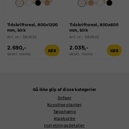
Tidskriftsreol, 800x1200
Tidskriftsreol, 800x600
mm, birk
mm, birk
Art. nr.
:
380522
Art. nr.
:
380502
2.690,-
2.035,-
KØB
KØB
ekskl. moms
ekskl. moms
Gå ikke glip af disse kategorier
Sofaer
Kunstige planter
Tøjophæng
Klapborde
Indretningsdetaljer