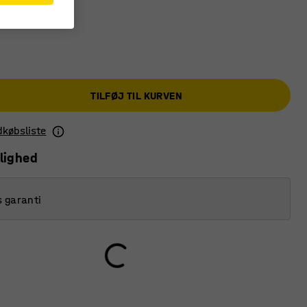
TILFØJ TIL KURVEN
ndkøbsliste
lighed
s garanti