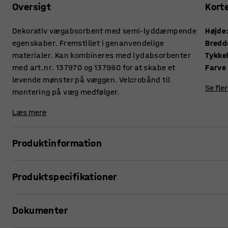
Oversigt
Kort
Dekorativ vægabsorbent med semi-lyddæmpende
Højde
egenskaber. Fremstillet i genanvendelige
Bredd
materialer. Kan kombineres med lydabsorbenter
Tykke
med art.nr. 137970 og 137980 for at skabe et
Farve
levende mønster på væggen. Velcrobånd til
Se fle
montering på væg medfølger.
Læs mere
Produktinformation
Serien SPLIT er formgivet af vores egen designafdeling. F
Produktspecifikationer
toner, der giver en rar fornemmelse.
Højde
:
600
mm
Vægabsorbenterne bliver til effektfulde dekorationer på v
Dokumenter
Bredde
:
400
mm
støjdæmpning.
Tykkelse
:
12
mm