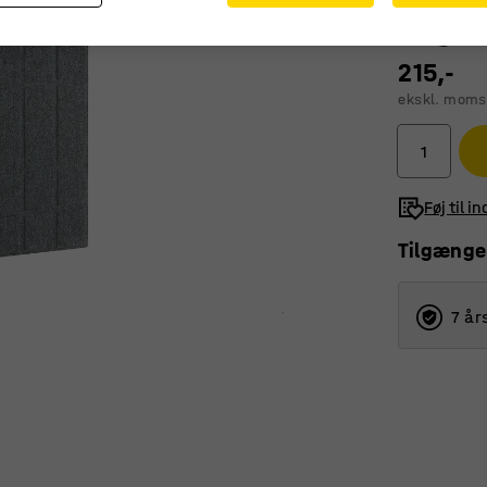
215,-
ekskl. moms
Føj til i
Tilgænge
7 år