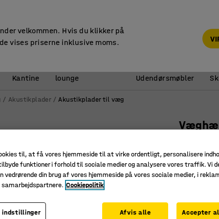
14 dages returret
under velkommen. Hvis du klikker på
V
de vises priserne inklusive moms.
Reception &
Kantine
lounge
Udendørsmøbler
Sk
g
Akustikplader
Akustikplader til væg
Væghæn
400x600
ookies til, at få vores hjemmeside til at virke ordentligt, personalisere indh
Art. nr.
:
12
ilbyde funktioner i forhold til sociale medier og analysere vores traffik. Vi d
n vedrørende din brug af vores hjemmeside på vores sociale medier, i rekl
Effektfu
e samarbejdspartnere.
Cookiepolitik
Semi-ly
Nålefilt 
 indstillinger
Afvis alle
Accepter al
Farve skær