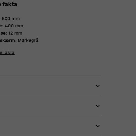
e fakta
:
600
mm
e
:
400
mm
lse
:
12
mm
 skærm
:
Mørkegrå
re fakta
ormsproget er enkelt og stramt med varme
æggene samtidig med, at de giver en vis