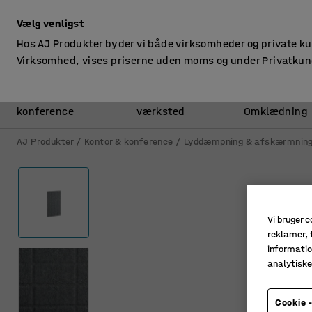
ekskl. moms
Vælg venligst
Hos AJ Produkter byder vi både virksomheder og private k
Virksomhed, vises priserne uden moms og under Privatkun
Kontor &
Lager &
konference
værksted
Omklædning
AJ Produkter
Kontor & konference
Lyddæmpning & afskærmnin
Vi bruger c
reklamer, t
informatio
analytisk
Cookie -