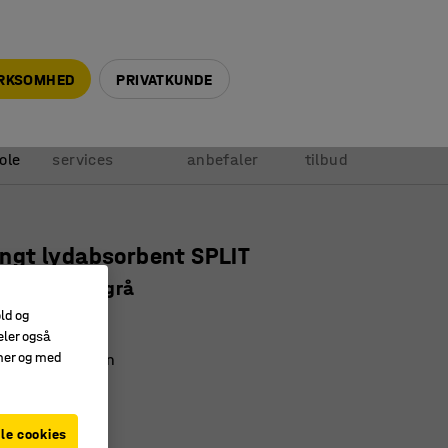
+45 5940 0999
info@ajprodukter.dk
IRKSOMHED
PRIVATKUNDE
Vores
Vi
Anmod om
ole
services
anbefaler
tilbud
gt lydabsorbent SPLIT
 mm, mørkegrå
old og
4072
eler også
amer og med
ld vægdekoration
ddæmpende
i PET-materiale
le cookies
m
:
Mørkegrå