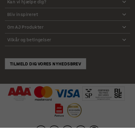
Kan vi hjælpe dig?
Bliv inspireret
Om AJ Produkter
Vilkår og betingelser
TILMELD DIG VORES NYHEDSBREV