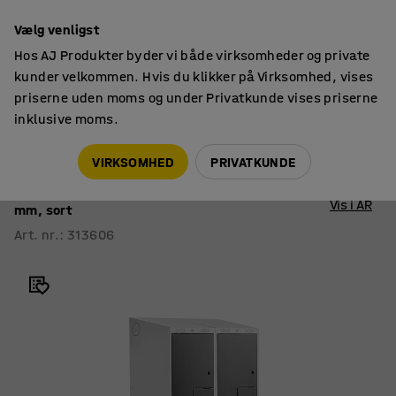
14 dages returret
Vælg venligst
Hos AJ Produkter byder vi både virksomheder og private
kunder velkommen. Hvis du klikker på Virksomhed, vises
priserne uden moms og under Privatkunde vises priserne
inklusive moms.
Omklædningsskabe
Skabsmoduler
VIRKSOMHED
PRIVATKUNDE
Z-skab CLASSIC
Skråt tag, 2 sektioner, 4 rum, 1900x800x550
Vis i AR
mm, sort
Art. nr.
:
313606