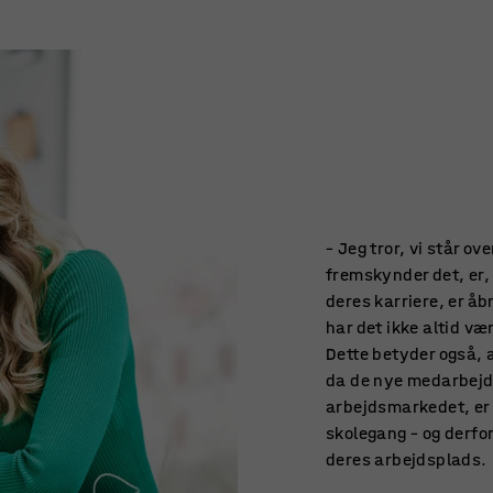
– Jeg tror, vi står ov
fremskynder det, er,
deres karriere, er å
har det ikke altid væ
Dette betyder også, a
da de nye medarbejde
arbejdsmarkedet, er v
skolegang – og derfo
deres arbejdsplads.