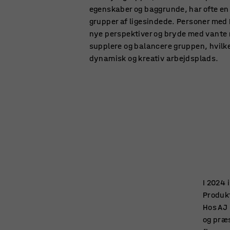
egenskaber og baggrunde, har ofte e
grupper af ligesindede. Personer med
nye perspektiver og bryde med vante
supplere og balancere gruppen, hvilk
dynamisk og kreativ arbejdsplads.
I 2024 
Produk
Hos AJ 
og præs