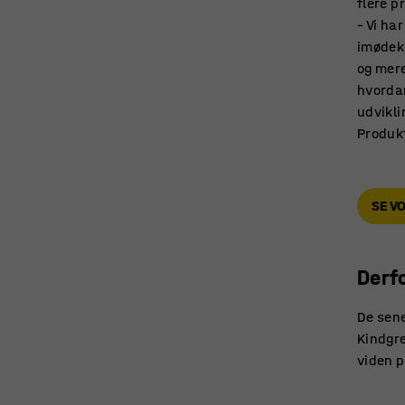
flere p
– Vi ha
imødeko
og mere
hvordan
udvikli
Produk
SE V
Derf
De sene
Kindgre
viden 