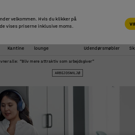
Faktura til virksomheder
under velkommen. Hvis du klikker på
V
de vises priserne inklusive moms.
Reception &
Kantine
lounge
Udendørsmøbler
Sk
vner alle: “Bliv mere attraktiv som arbejdsgiver”
ARBEJDSMILJØ