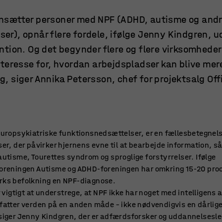
ansætter personer med NPF (ADHD, autisme og andr
er), opnår flere fordele, ifølge Jenny Kindgren, 
tion. Og det begynder flere og flere virksomheder 
interesse for, hvordan arbejdspladser kan blive mer
ng, siger Annika Petersson, chef for projektsalg Of
uropsykiatriske funktionsnedsættelser, er en fællesbetegnels
er, der påvirker hjernens evne til at bearbejde information, 
utisme, Tourettes syndrom og sproglige forstyrrelser. Ifølge
oreningen Autisme og ADHD-foreningen har omkring 15-20 proc
ks befolkning en NPF-diagnose.
r vigtigt at understrege, at NPF ikke har noget med intelligens a
atter verden på en anden måde – ikke nødvendigvis en dårlig
iger Jenny Kindgren, der er adfærdsforsker og uddannelsesle