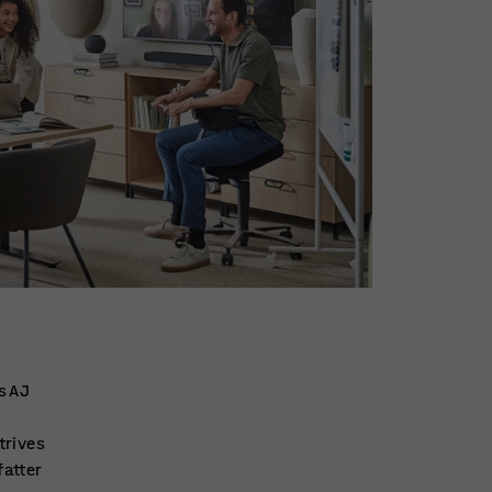
s AJ
trives
fatter