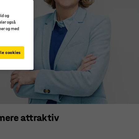
old og
eler også
amer og med
le cookies
mere attraktiv