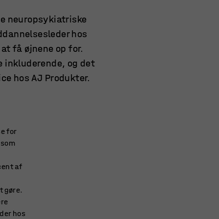
e neuropsykiatriske
uddannelsesleder hos
at få øjnene op for.
e inkluderende, og det
fice hos AJ Produkter.
e for
såsom
ent af
t gøre.
ere
der hos