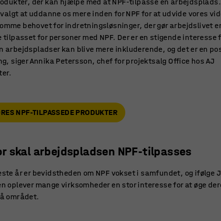
rodukter, der kan hjælpe med at NPF-tilpasse en arbejdsplads.
r valgt at uddanne os mere inden for NPF for at udvide vores vi
mme behovet for indretningsløsninger, der gør arbejdslivet e
 tilpasset for personer med NPF. Der er en stigende interesse f
 arbejdspladser kan blive mere inkluderende, og det er en pos
ng, siger Annika Petersson, chef for projektsalg Office hos AJ
ter.
ORES NPF-TILPASSEDE PRODUKTER
or skal arbejdspladsen NPF-tilpasses
ste år er bevidstheden om NPF vokset i samfundet, og ifølge 
n oplever mange virksomheder en stor interesse for at øge de
på området.