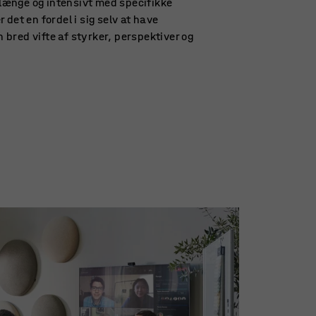
e længe og intensivt med specifikke
 det en fordel i sig selv at have
bred vifte af styrker, perspektiver og