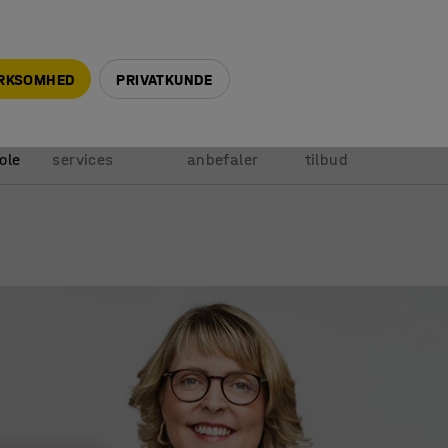
+45 5940 0999
info@ajprodukter.dk
IRKSOMHED
PRIVATKUNDE
Vores
Vi
Anmod om
ole
services
anbefaler
tilbud