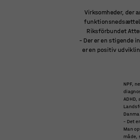
Virksomheder, der 
funktionsnedsættels
Riksförbundet Atten
– Der er en stigende 
er en positiv udvikli
NPF, ne
diagnos
ADHD, a
Landsf
Danmar
– Det e
Man opf
måde, s