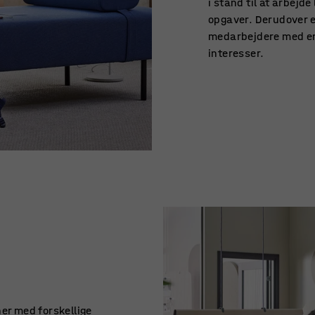
i stand til at arbejd
opgaver. Derudover er
medarbejdere med en 
interesser.
ner med forskellige