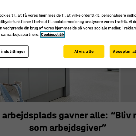
ookies til, at få vores hjemmeside til at virke ordentligt, personalisere indh
ilbyde funktioner i forhold til sociale medier og analysere vores traffik. Vi d
n vedrørende din brug af vores hjemmeside på vores sociale medier, i rekl
e samarbejdspartnere.
Cookiepolitik
 indstillinger
Afvis alle
Accepter al
 arbejdsplads gavner alle: “Bliv 
som arbejdsgiver”