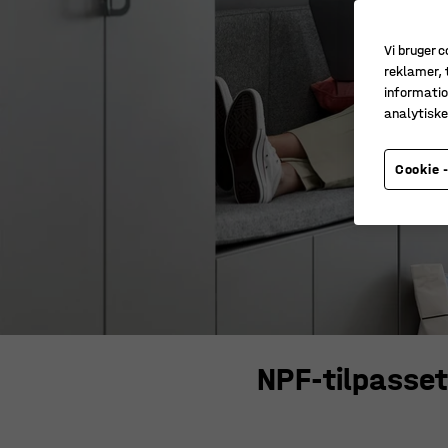
Vi bruger c
reklamer, t
informatio
analytisk
Cookie -
NPF-tilpasset