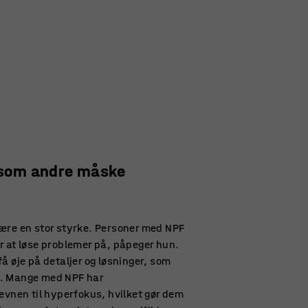
, som andre måske
ære en stor styrke. Personer med NPF
r at løse problemer på, påpeger hun.
å øje på detaljer og løsninger, som
. Mange med NPF har
evnen til hyperfokus, hvilket gør dem