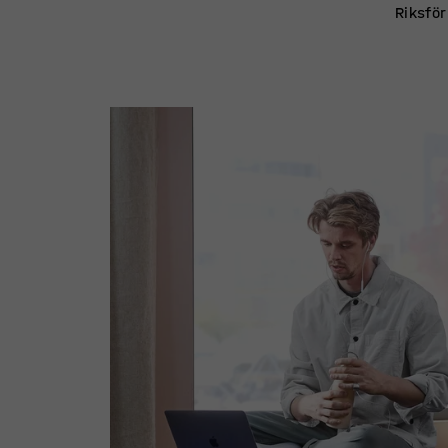
Riksför