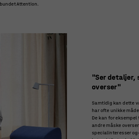
bundet Attention.
"Ser detaljer
overser"
Samtidig kan dette v
har ofte unikke måde
De kan for eksempel f
andre måske overser
specialinteresser og 