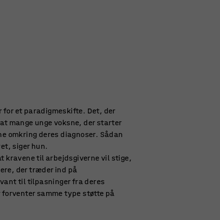
er for et paradigmeskifte. Det, der
 at mange unge voksne, der starter
bne omkring deres diagnoser. Sådan
ret, siger hun.
t kravene til arbejdsgiverne vil stige,
re, der træder ind på
ant til tilpasninger fra deres
r forventer samme type støtte på