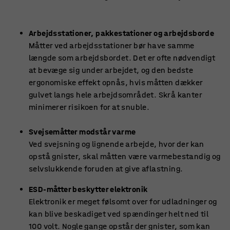
Arbejdsstationer, pakkestationer og arbejdsborde
Måtter ved arbejdsstationer bør have samme
længde som arbejdsbordet. Det er ofte nødvendigt
at bevæge sig under arbejdet, og den bedste
ergonomiske effekt opnås, hvis måtten dækker
gulvet langs hele arbejdsområdet. Skrå kanter
minimerer risikoen for at snuble.
Svejsemåtter modstår varme
Ved svejsning og lignende arbejde, hvor der kan
opstå gnister, skal måtten være varmebestandig og
selvslukkende foruden at give aflastning.
ESD-måtter beskytter elektronik
Elektronik er meget følsomt over for udladninger og
kan blive beskadiget ved spændinger helt ned til
100 volt. Nogle gange opstår der gnister, som kan