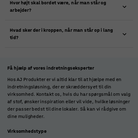
Hvor højt skal bordet være, når man står og
arbejdsdagen. Bevar en god rygholdning, og indstil
cellerne. Du vil føle dig mere opmærksom og få mere
arbejder?
dit arbejdsbord til en ergonomisk arbejdshøjde. Brug
energi, hvis du står på et ordentligt underlag.
en arbejdsmåtte.
Bordpladen skal være på niveau med brugerens
Hvad sker der i kroppen, når man står op i lang
albuehøjde eller lidt lavere afhængigt af de opgaver,
tid?
der skal udføres.
Når man står stille i lang tid, øges mængden af blod i
fødderne, og de hæver op. Lægmusklerne hjælper
med at pumpe blodet op gennem kroppen, men hvis
Få hjælp af vores indretningseksperter
man står stille for længe på et hårdt, stumt
Hos AJ Produkter er vi altid klar til at hjælpe med en
underlag, forringes blodcirkulationen. Cellerne får
indretningsløsning, der er skræddersyet til din
mindre ilt, og man bliver mere træt. Langvarigt
virksomhed. Kontakt os, hvis du har spørgsmål om valg
stående arbejde belaster musklerne, hvilket kan
af stof, ønsker inspiration eller vil vide, hvilke løsninger
føre til smertefulde problemer.
der passer bedst til dine lokaler. Så kan vi rådgive om
dine muligheder.
Virksomhedstype