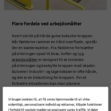
Flere fordele ved arbejdsmåtter
Hvert skridt på hårde gulve belaster kroppen.
Når fødderne rammer en hård overflade, opstår
der en kædereaktion. Fra fødderne fortsætter
påvirkningen opad til knæ, hofter og ryg.
Arbejdsmåtter
er designet til at mindske
påvirkningen og beskytte kroppen mod skader.
Gulvene i industri- og lagerlokaler er ofte hårde,
og det er en belastning for kroppen. For at
forbedre situationen kan man placere
ergonomiske måtter i gangene, hvor
medarbejderne bevæger sig meget rundt.
Vi bruger cookies til, at få vores hjemmeside til at virke
Måtternes blødhed dæmper påvirkningen.
ordentligt, personalisere indhold og reklamer, tilbyde funktioner
i forhold til sociale medier og analysere vores traffik. Vi deler