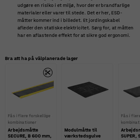
udgøre en risiko i et miljø, hvor der er brandfarlige
materialer eller varer til stede. Det er her, ESD-
måtter kommer ind i billedet. Et jordingskabel
afleder den statiske elektricitet. Sørg for, at måtten
har en aflastende effekt for at sikre god ergonomi.
Bra att ha på välplanerade lager
Fås i flere forskellige
Fås i fler
kombinationer
kombinat
Arbejdsmåtte
Modulmåtte til
Arbejds
SECURE, B 600 mm,
værkstedsgulve
SUPER, 