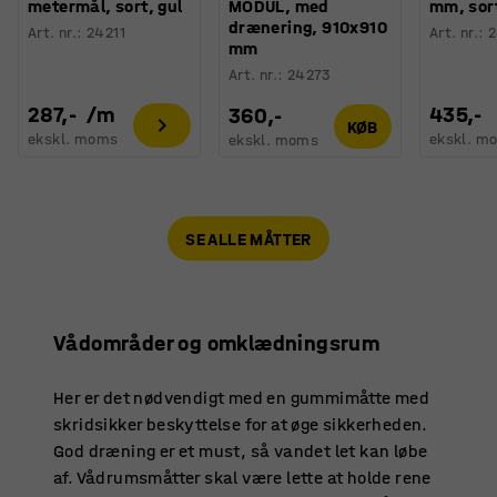
metermål, sort, gul
MODUL, med
mm, sor
drænering, 910x910
Art. nr.
:
24211
Art. nr.
:
2
mm
Art. nr.
:
24273
287,-
/
m
435,-
360,-
KØB
ekskl. moms
ekskl. m
ekskl. moms
SE ALLE MÅTTER
Vådområder og omklædningsrum
Her er det nødvendigt med en gummimåtte med
skridsikker beskyttelse for at øge sikkerheden.
God dræning er et must, så vandet let kan løbe
af. Vådrumsmåtter skal være lette at holde rene