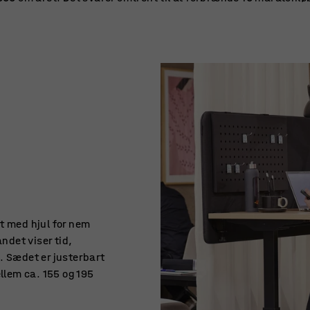
t med hjul for nem
andet viser tid,
. Sædet er justerbart
ellem ca. 155 og 195