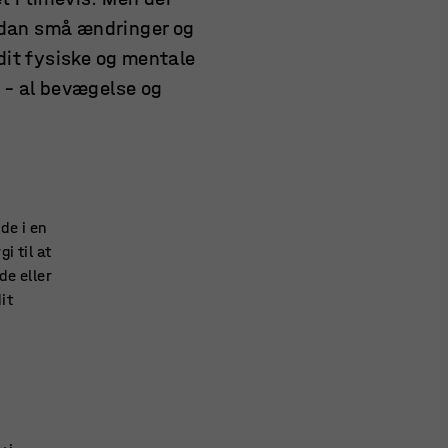
ordan små ændringer og
dit fysiske og mentale
d – al bevægelse og
de i en
i til at
de eller
it