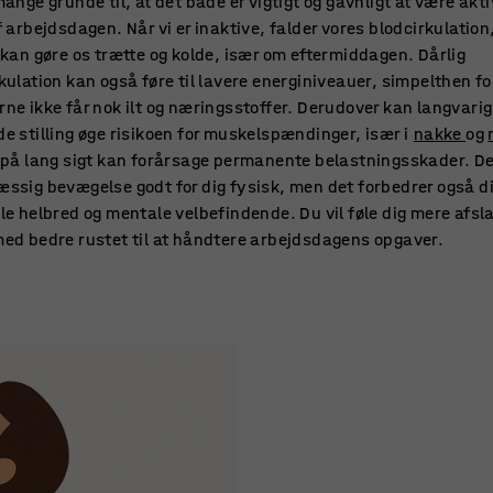
mange grunde til, at det både er vigtigt og gavnligt at være akti
f arbejdsdagen. Når vi er inaktive, falder vores blodcirkulation
 kan gøre os trætte og kolde, især om eftermiddagen. Dårlig
kulation kan også føre til lavere energiniveauer, simpelthen fo
ne ikke får nok ilt og næringsstoffer. Derudover kan langvarig
e stilling øge risikoen for muskelspændinger, især i
nakke
og
 på lang sigt kan forårsage permanente belastningsskader. De
ssig bevægelse godt for dig fysisk, men det forbedrer også di
le helbred og mentale velbefindende. Du vil føle dig mere afsl
ed bedre rustet til at håndtere arbejdsdagens opgaver.