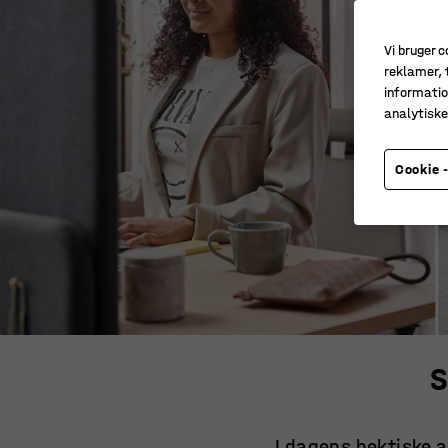
Vi bruger c
reklamer, t
informatio
analytisk
Cookie -
S
I dagens hektiske a