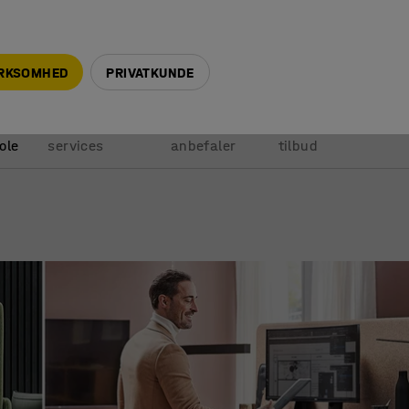
+45 5940 0999
info@ajprodukter.dk
IRKSOMHED
PRIVATKUNDE
Vores
Vi
Anmod om
ole
services
anbefaler
tilbud