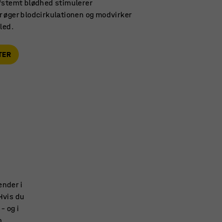
fstemt blødhed stimulerer
 øger blodcirkulationen og modvirker
led.
TER
ænder i
Hvis du
– og i
b.