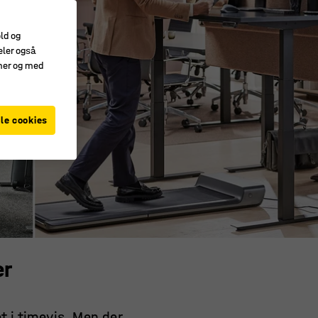
old og
eler også
amer og med
le cookies
er
t i timevis. Men der