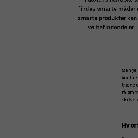
findes smarte måder a
smarte produkter kan 
velbefindende er i
Mange a
kontorst
træne e
få ømme
skriveb
Hvor