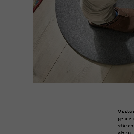
Vidste 
gennems
står op
alt 30.