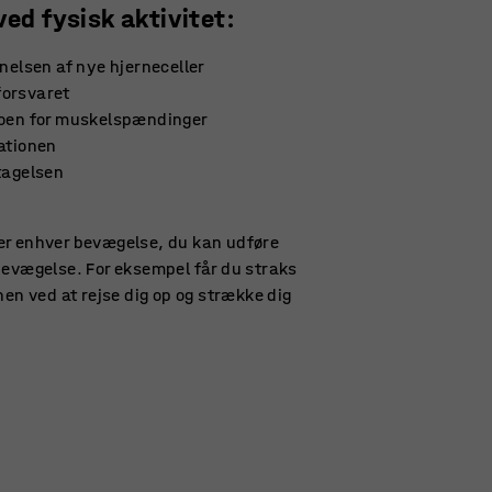
ved fysisk aktivitet:
nnelsen af nye hjerneceller
orsvaret
koen for muskelspændinger
ationen
tagelsen
r enhver bevægelse, du kan udføre
bevægelse. For eksempel får du straks
nen ved at rejse dig op og strække dig