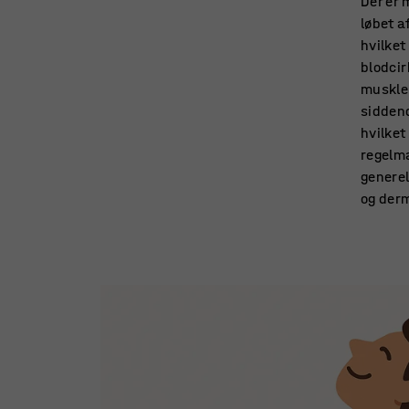
Der er 
løbet a
hvilket
blodcir
muskler
siddend
hvilket
regelmæ
generel
og derm