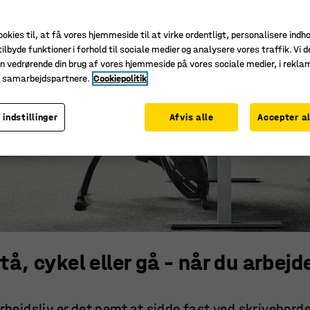
ookies til, at få vores hjemmeside til at virke ordentligt, personalisere indh
ilbyde funktioner i forhold til sociale medier og analysere vores traffik. Vi d
n vedrørende din brug af vores hjemmeside på vores sociale medier, i rekl
e samarbejdspartnere.
Cookiepolitik
 indstillinger
Afvis alle
Accepter al
tå, cykel eller gå – når du arbejd
rbejdsliv er det nemt at sidde fast ved skriveborde