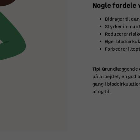
Nogle fordele 
Bidrager til da
Styrker immunf
Reducerer risi
Øger blodcirkul
Forbedrer iltop
Tip!
Grundlæggende e
på arbejdet, en god 
gang i blodcirkulatio
af og til.