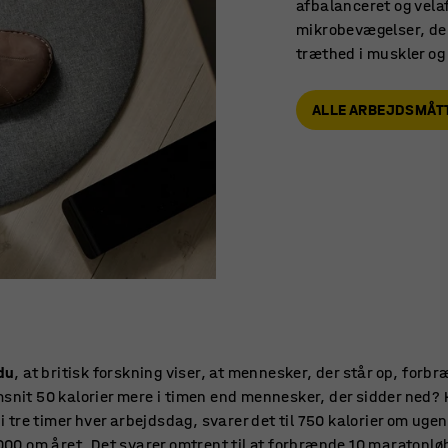
afbalanceret og vela
mikrobevægelser, der
træthed i muskler og 
ALLE ARBEJDSMÅT
du
, at britisk forskning viser, at mennesker, der står op, forbr
nit 50 kalorier mere i timen end mennesker, der sidder ned? 
 i tre timer hver arbejdsdag, svarer det til 750 kalorier om ugen 
000 om året. Det svarer omtrent til at forbrænde 10 maratonlø