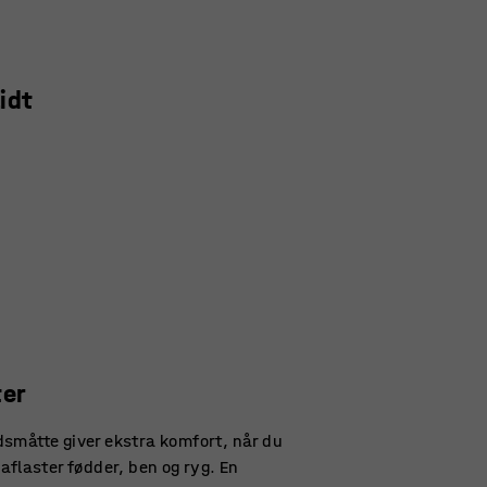
idt
ter
småtte giver ekstra komfort, når du
aflaster fødder, ben og ryg. En