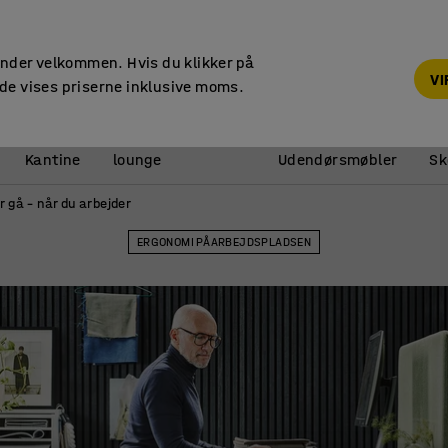
14 dages returret
Faktura til virksomheder
under velkommen. Hvis du klikker på
V
de vises priserne inklusive moms.
Reception &
Kantine
lounge
Udendørsmøbler
Sk
r gå – når du arbejder
ERGONOMI PÅ ARBEJDSPLADSEN