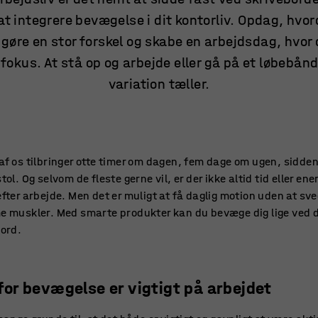
t integrere bevægelse i dit kontorliv. Opdag, hv
gøre en stor forskel og skabe en arbejdsdag, hvor 
 fokus. At stå op og arbejde eller gå på et løbebån
variation tæller.
f os tilbringer otte timer om dagen, fem dage om ugen, sidden
ol. Og selvom de fleste gerne vil, er der ikke altid tid eller energ
fter arbejde. Men det er muligt at få daglig motion uden at sve
 muskler. Med smarte produkter kan du bevæge dig lige ved d
ord.
for bevægelse er vigtigt på arbejdet