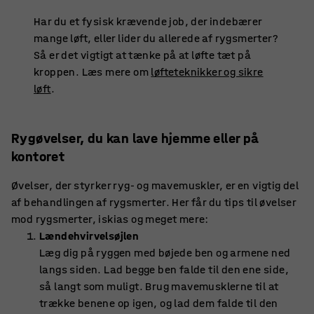
Har du et fysisk krævende job, der indebærer
mange løft, eller lider du allerede af rygsmerter?
Så er det vigtigt at tænke på at løfte tæt på
kroppen. Læs mere om
løfteteknikker og sikre
løft
.
Rygøvelser, du kan lave hjemme eller på
kontoret
Øvelser, der styrker ryg- og mavemuskler, er en vigtig del
af behandlingen af rygsmerter. Her får du tips til øvelser
mod rygsmerter, iskias og meget mere:
Lændehvirvelsøjlen
Læg dig på ryggen med bøjede ben og armene ned
langs siden. Lad begge ben falde til den ene side,
så langt som muligt. Brug mavemusklerne til at
trække benene op igen, og lad dem falde til den