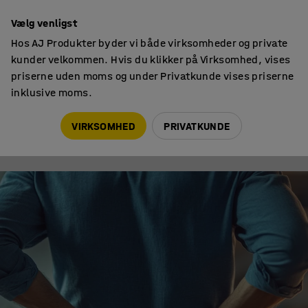
Hurtig levering
Vælg venligst
Hos AJ Produkter byder vi både virksomheder og private
kunder velkommen. Hvis du klikker på Virksomhed, vises
priserne uden moms og under Privatkunde vises priserne
inklusive moms.
Ergonomi på arbejdspladsen
Ondt i ryggen - sådan ændrer du på det!
VIRKSOMHED
PRIVATKUNDE
ERGONOMI PÅ ARBEJDSPLADSEN