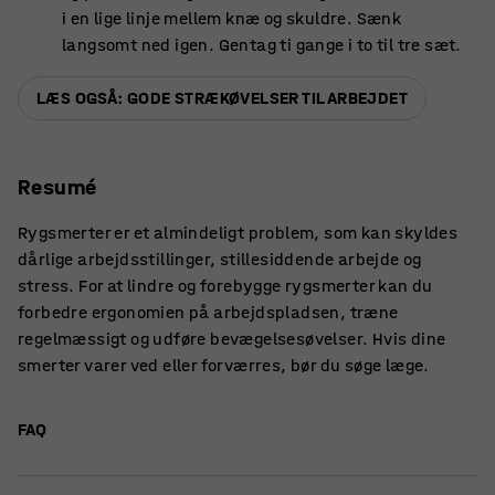
i en lige linje mellem knæ og skuldre. Sænk
langsomt ned igen. Gentag ti gange i to til tre sæt.
LÆS OGSÅ: GODE STRÆKØVELSER TIL ARBEJDET
Resumé
Rygsmerter er et almindeligt problem, som kan skyldes
dårlige arbejdsstillinger, stillesiddende arbejde og
stress. For at lindre og forebygge rygsmerter kan du
forbedre ergonomien på arbejdspladsen, træne
regelmæssigt og udføre bevægelsesøvelser. Hvis dine
smerter varer ved eller forværres, bør du søge læge.
FAQ