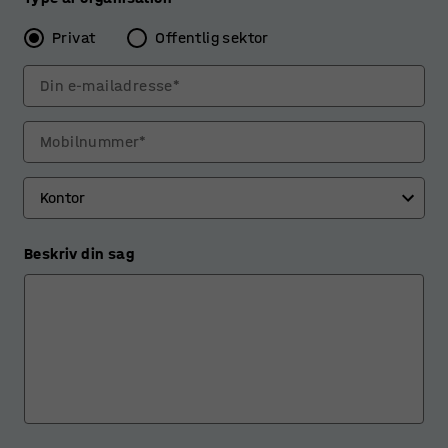
rigtigt, hvis skrivebordet ikke kan justeres
tilstrækkeligt i højden.
Privat
Offentlig sektor
Din e-mailadresse*
Mobilnummer*
Beskriv din sag