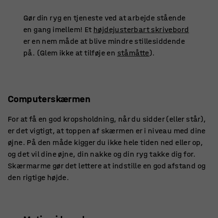
Gør din ryg en tjeneste ved at arbejde stående
en gang imellem! Et
højdejusterbart skrivebord
er en nem måde at blive mindre stillesiddende
på. (Glem ikke at tilføje en
ståmåtte
).
Computerskærmen
For at få en god kropsholdning, når du sidder (eller står),
er det vigtigt, at toppen af skærmen er i niveau med dine
øjne. På den måde kigger du ikke hele tiden ned eller op,
og det vil dine øjne, din nakke og din ryg takke dig for.
Skærmarme gør det lettere at indstille en god afstand og
den rigtige højde.