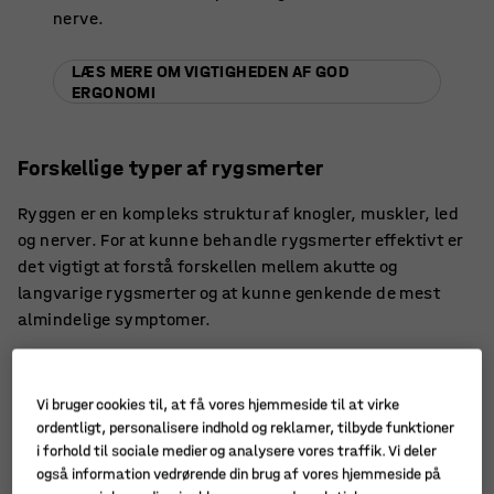
nerve.
LÆS MERE OM VIGTIGHEDEN AF GOD
ERGONOMI
Forskellige typer af rygsmerter
Ryggen er en kompleks struktur af knogler, muskler, led
og nerver. For at kunne behandle rygsmerter effektivt er
det vigtigt at forstå forskellen mellem akutte og
langvarige rygsmerter og at kunne genkende de mest
almindelige symptomer.
Vi bruger cookies til, at få vores hjemmeside til at virke
Lumbago, ryg- eller lændesmerter -
ordentligt, personalisere indhold og reklamer, tilbyde funktioner
hvad siger du?
i forhold til sociale medier og analysere vores traffik. Vi deler
også information vedrørende din brug af vores hjemmeside på