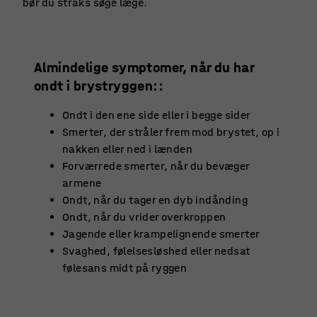
bør du straks søge læge.
Almindelige symptomer, når du har
ondt i brystryggen::
Ondt i den ene side eller i begge sider
Smerter, der stråler frem mod brystet, op i
nakken eller ned i lænden
Forværrede smerter, når du bevæger
armene
Ondt, når du tager en dyb indånding
Ondt, når du vrider overkroppen
Jagende eller krampelignende smerter
Svaghed, følelsesløshed eller nedsat
følesans midt på ryggen