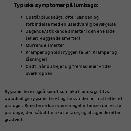
Typiske symptomer på lumbago:
Opstår pludseligt, ofte i lænden og i
forbindelse med en usædvanlig bevægelse
Jagende/stikkende smerter i den ene side
(eller: Huggende smerter)
Murrende smerter
Kramper og hold i ryggen (eller: Kramper og
låsninger)
Ondt, når du bøjer dig fremad eller vrider
overkroppen
Rygsmerter er også kendt som akut lumbago (dvs.
»pludselige rygsmerter«) og forsvinder normalt efter et
par uger. Smerterne kan være meget intense i de første
par dage, den såkaldte akutte fase, og aftager derefter
gradvist.