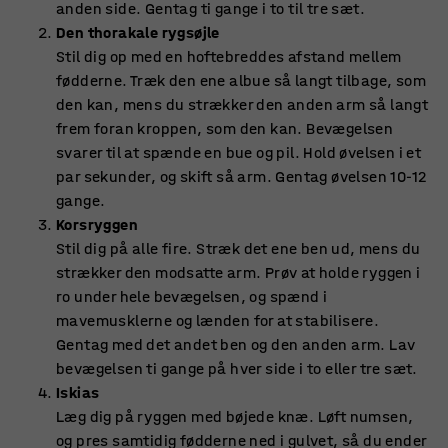
anden side. Gentag ti gange i to til tre sæt.
Den thorakale rygsøjle
Stil dig op med en hoftebreddes afstand mellem
fødderne. Træk den ene albue så langt tilbage, som
den kan, mens du strækker den anden arm så langt
frem foran kroppen, som den kan. Bevægelsen
svarer til at spænde en bue og pil. Hold øvelsen i et
par sekunder, og skift så arm. Gentag øvelsen 10-12
gange.
Korsryggen
Stil dig på alle fire. Stræk det ene ben ud, mens du
strækker den modsatte arm. Prøv at holde ryggen i
ro under hele bevægelsen, og spænd i
mavemusklerne og lænden for at stabilisere.
Gentag med det andet ben og den anden arm. Lav
bevægelsen ti gange på hver side i to eller tre sæt.
Iskias
Læg dig på ryggen med bøjede knæ. Løft numsen,
og pres samtidig fødderne ned i gulvet, så du ender