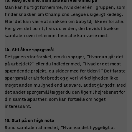
13. Vælg et emne, som alle kan være med på
Man kan hurtigt fornemme, hvis der er én i gruppen, som
finder snakken om Champions League usigeligt kedelig.
Eller det kan være at snakken om babytøj ikke er for alle.
Her giver det point, hvis du er den, der bevidst trækker
samtalen over i et emne, hvor alle kan være med.
14. Stil åbne spørgsmål
Det gør en stor forskel, om du spørger, “Hvordan går det
på arbejdet?” eller du indleder med, “Hvad er det mest
spændende projekt, du sidder med for tiden?” Det første
spørgsmål er alt for bredt og giver i virkeligheden ikke
meget anden mulighed end at svare, at det går godt. Med
det andet spørgsmål lægger du den lige til højrebenet for
din samtalepartner, som kan fortælle om noget
interessant.
15. Slut på en high note
Rund samtalen af med et, “Hvor var det hyggeligt at