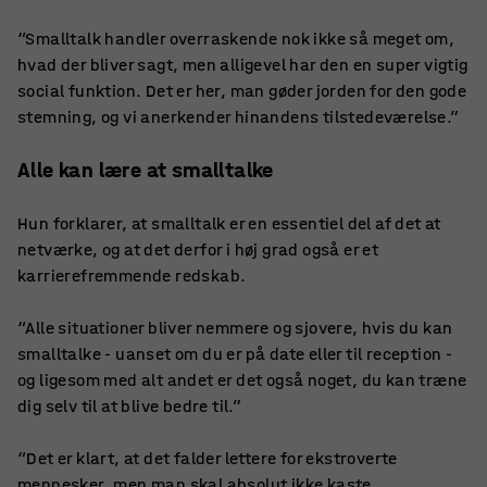
“Smalltalk handler overraskende nok ikke så meget om,
hvad der bliver sagt, men alligevel har den en super vigtig
social funktion. Det er her, man gøder jorden for den gode
stemning, og vi anerkender hinandens tilstedeværelse.”
Alle kan lære at smalltalke
Hun forklarer, at smalltalk er en essentiel del af det at
netværke, og at det derfor i høj grad også er et
karrierefremmende redskab.
“Alle situationer bliver nemmere og sjovere, hvis du kan
smalltalke - uanset om du er på date eller til reception -
og ligesom med alt andet er det også noget, du kan træne
dig selv til at blive bedre til.”
“Det er klart, at det falder lettere for ekstroverte
mennesker, men man skal absolut ikke kaste