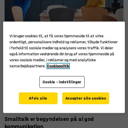
Vi bruger cookies til, at få vores hjemmeside til at virke
ordentligt, personalisere indhold og reklamer, tilbyde funktioner
i forhold til sociale medier og analysere vores traffik. Vi deler
også information vedrørende din brug af vores hjemmeside på
vores sociale medier, i reklamer og med analytiske
samarbejdspartnere.
Cookiepolitik
Cookie - indstillinger
LÆS OGSÅ: SÅDAN LØSER I KONFLIKTER PÅ
ARBEJDSPLADSEN
Afvis alle
Accepter alle cookies
Smalltalk er begyndelsen på al god
kommunikation