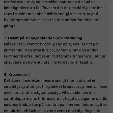
mødes over brok, som trækker samtalen ned på et
kedeligt niveau a la, “hvor er det dog en dårlig kantine.”
Prøv i stedet at skabe positiv energi ved at spørge til,
hvilke spændende projekter, den anden for tiden har
gang i.
7. Tænkt på en nogenlunde 50/50 fordeling
Måske er du kommet godt i gang og synes, at det går
glimrende. Men stop lige op, og tænk, om den anden
kommer til orde. Det er en god tommelfingerregel, at der
skal være en nogenlunde lige fordeling af taletid.
8. Kropssprog
Det åbne, imødekommende ansigt i form af smil er
selvfølgelig altid godt, og lukket kropssprog med armene
over kors er uhensigtsmæssigt. Vil du vide, om din
samtalepartner er interesseret i, hvad du siger, er et lille
cowboytrick, at se på samtalepartnerens fødder. Lyttes
der aktivt, vil fødderne være vendt mod dig. Peger de