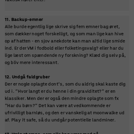
11. Backup-emner
Alle burde egentlig lige skrive sig fem emner bag øret,
som dækker noget forskelligt, og som man lige kan hive
op af hatten - en sjov anekdote kan man altid lige smide
ind. Er der VM i fodbold eller folketingsvalg? eller har du
lige læst om spændende ny forskning? Klæd dig selv på,
og bliv mere interessant.
12. Undgå faldgruber
Der er nogle oplagte dont's, som du aldrig skal kaste dig
ud i. “Hvor langt er du henne i din graviditet?” er en
klassiker. Men der er også den mindre oplagte som fx
“Har du børn?” Det kan være at vedkommende er
ufrivilligt barnløs, og den er vanskelig at moonwalke ud
af. Play it safe, så du undgår potentielle landminer.