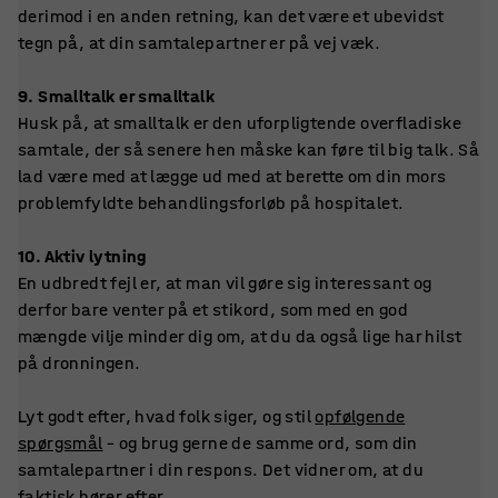
derimod i en anden retning, kan det være et ubevidst
tegn på, at din samtalepartner er på vej væk.
9. Smalltalk er smalltalk
Husk på, at smalltalk er den uforpligtende overfladiske
samtale, der så senere hen måske kan føre til big talk. Så
lad være med at lægge ud med at berette om din mors
problemfyldte behandlingsforløb på hospitalet.
10. Aktiv lytning
En udbredt fejl er, at man vil gøre sig interessant og
derfor bare venter på et stikord, som med en god
mængde vilje minder dig om, at du da også lige har hilst
på dronningen.
Lyt godt efter, hvad folk siger, og stil
opfølgende
spørgsmål
– og brug gerne de samme ord, som din
samtalepartner i din respons. Det vidner om, at du
faktisk hører efter.