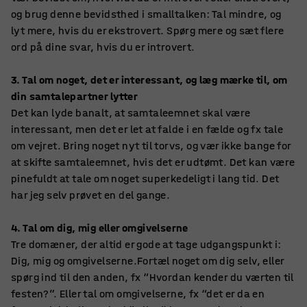
og brug denne bevidsthed i smalltalken: Tal mindre, og
lyt mere, hvis du er ekstrovert. Spørg mere og sæt flere
ord på dine svar, hvis du er introvert.
3. Tal om noget, det er interessant, og læg mærke til, om
din samtalepartner lytter
Det kan lyde banalt, at samtaleemnet skal være
interessant, men det er let at falde i en fælde og fx tale
om vejret. Bring noget nyt til torvs, og vær ikke bange for
at skifte samtaleemnet, hvis det er udtømt. Det kan være
pinefuldt at tale om noget superkedeligt i lang tid. Det
har jeg selv prøvet en del gange.
4. Tal om dig, mig eller omgivelserne
Tre domæner, der altid er gode at tage udgangspunkt i:
Dig, mig og omgivelserne.Fortæl noget om dig selv, eller
spørg ind til den anden, fx “Hvordan kender du værten til
festen?”. Eller tal om omgivelserne, fx “det er da en