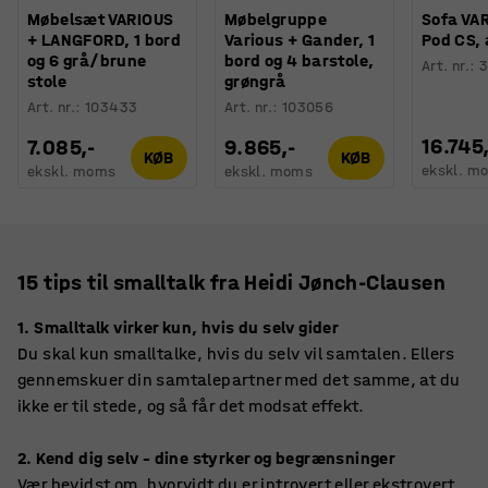
Møbelsæt VARIOUS
Møbelgruppe
Sofa VAR
+ LANGFORD, 1 bord
Various + Gander, 1
Pod CS, 
og 6 grå/brune
bord og 4 barstole,
Art. nr.
:
3
stole
grøngrå
Art. nr.
:
103433
Art. nr.
:
103056
16.745
7.085,-
9.865,-
KØB
KØB
ekskl. m
ekskl. moms
ekskl. moms
15 tips til smalltalk fra Heidi Jønch-Clausen
1. Smalltalk virker kun, hvis du selv gider
Du skal kun smalltalke, hvis du selv vil samtalen. Ellers
gennemskuer din samtalepartner med det samme, at du
ikke er til stede, og så får det modsat effekt.
2. Kend dig selv – dine styrker og begrænsninger
Vær bevidst om, hvorvidt du er introvert eller ekstrovert,