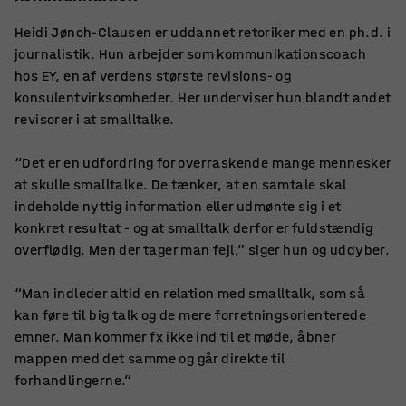
Heidi Jønch-Clausen er uddannet retoriker med en ph.d. i
journalistik. Hun arbejder som kommunikationscoach
hos EY, en af verdens største revisions- og
konsulentvirksomheder. Her underviser hun blandt andet
revisorer i at smalltalke.
“Det er en udfordring for overraskende mange mennesker
at skulle smalltalke. De tænker, at en samtale skal
indeholde nyttig information eller udmønte sig i et
konkret resultat - og at smalltalk derfor er fuldstændig
overflødig. Men der tager man fejl,” siger hun og uddyber.
“Man indleder altid en relation med smalltalk, som så
kan føre til big talk og de mere forretningsorienterede
emner. Man kommer fx ikke ind til et møde, åbner
mappen med det samme og går direkte til
forhandlingerne.”