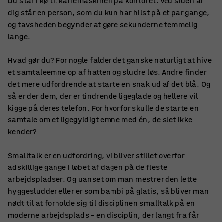
Du står i kø til kaffemaskinen på kontoret. Ved siden af
dig står en person, som du kun har hilst på et par gange,
og tavsheden begynder at gøre sekunderne temmelig
lange.
Hvad gør du? For nogle falder det ganske naturligt at hive
et samtaleemne op af hatten og sludre løs. Andre finder
det mere udfordrende at starte en snak ud af det blå. Og
så er der dem, der er tindrende ligeglade og hellere vil
kigge på deres telefon. For hvorfor skulle de starte en
samtale om et ligegyldigt emne med én, de slet ikke
kender?
Smalltalk er en udfordring, vi bliver stillet overfor
adskillige gange i løbet af dagen på de fleste
arbejdspladser. Og uanset om man mestrer den lette
hyggesludder eller er som bambi på glatis, så bliver man
nødt til at forholde sig til disciplinen smalltalk på en
moderne arbejdsplads – en disciplin, der langt fra får