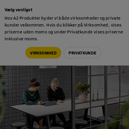
Faktura til virksomheder
7 års garanti
Vælg venligst
Hos AJ Produkter byder vi både virksomheder og private
kunder velkommen. Hvis du klikker på Virksomhed, vises
priserne uden moms og under Privatkunde vises priserne
inklusive moms.
Tips & trends
15 tips – bliv verdensmester i smalltalk
VIRKSOMHED
PRIVATKUNDE
TIPS & TRENDS