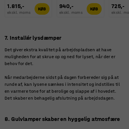
1.815,-
940,-
725,-
KØB
KØB
ekskl. moms
ekskl. moms
ekskl. m
7. Installér lysdæmper
Det giver ekstra kvalitet på arbejdspladsen at have
muligheden for at skrue op og ned for lyset, når der er
behov for det.
Når medarbejderne sidst på dagen forbereder sig på at
runde af, kan lysene sænkes i intensitet og indstilles til
en varmere tone for at berolige og slappe af i hovedet.
Det skaber en behagelig afslutning på arbejdsdagen.
8. Gulvlamper skaber en hyggelig atmosfære