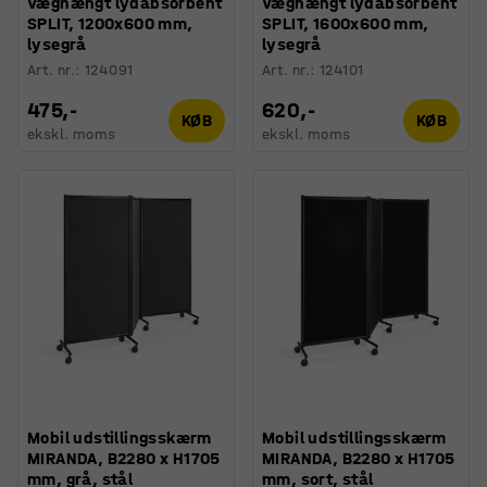
Væghængt lydabsorbent
Væghængt lydabsorbent
SPLIT, 1200x600 mm,
SPLIT, 1600x600 mm,
lysegrå
lysegrå
Art. nr.
:
124091
Art. nr.
:
124101
475,-
620,-
KØB
KØB
ekskl. moms
ekskl. moms
Mobil udstillingsskærm
Mobil udstillingsskærm
MIRANDA, B2280 x H1705
MIRANDA, B2280 x H1705
mm, grå, stål
mm, sort, stål