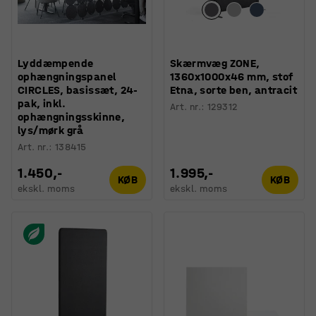
Lyddæmpende
Skærmvæg ZONE,
ophængningspanel
1360x1000x46 mm, stof
CIRCLES, basissæt, 24-
Etna, sorte ben, antracit
pak, inkl.
Art. nr.
:
129312
ophængningsskinne,
lys/mørk grå
Art. nr.
:
138415
1.450,-
1.995,-
KØB
KØB
ekskl. moms
ekskl. moms