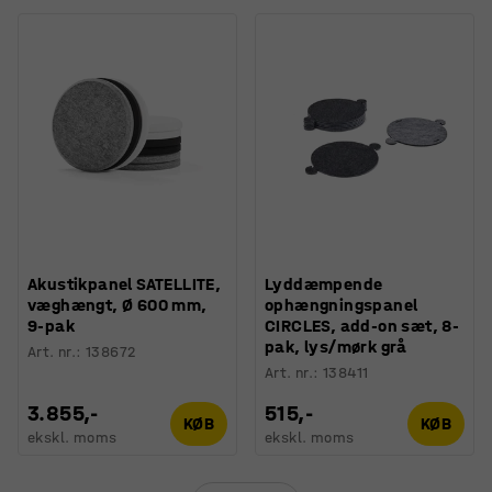
Akustikpanel SATELLITE,
Lyddæmpende
væghængt, Ø 600 mm,
ophængningspanel
9-pak
CIRCLES, add-on sæt, 8-
pak, lys/mørk grå
Art. nr.
:
138672
Art. nr.
:
138411
3.855,-
515,-
KØB
KØB
ekskl. moms
ekskl. moms