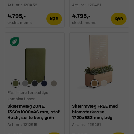
Art. nr.
:
120452
Art. nr.
:
120451
4.795,-
4.795,-
KØB
KØB
ekskl. moms
ekskl. moms
Fås i flere forskellige
kombinationer
Skærmvæg ZONE,
Skærmvæg FREE med
1360x1000x46 mm, stof
blomsterkasse,
Hush, sorte ben, grøn
1720x983 mm, bøg
Art. nr.
:
1212515
Art. nr.
:
135281