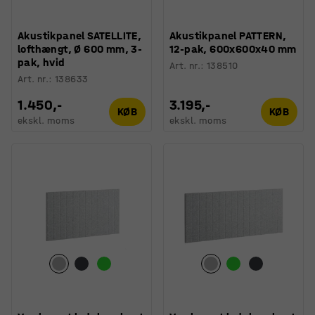
Akustikpanel SATELLITE,
Akustikpanel PATTERN,
lofthængt, Ø 600 mm, 3-
12-pak, 600x600x40 mm
pak, hvid
Art. nr.
:
138510
Art. nr.
:
138633
1.450,-
3.195,-
KØB
KØB
ekskl. moms
ekskl. moms