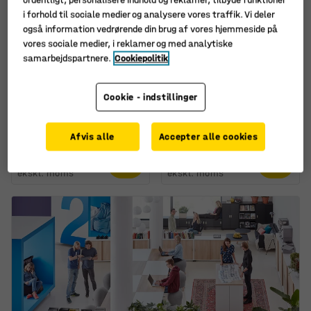
i forhold til sociale medier og analysere vores traffik. Vi deler
også information vedrørende din brug af vores hjemmeside på
vores sociale medier, i reklamer og med analytiske
samarbejdspartnere.
Cookiepolitik
Akustikpanel PATTERN,
Skærmvæg ZONE,
Cookie - indstillinger
8-pak, 600x600x11 mm
1360x800x46 mm, stof
Etna, sorte ben, lysegrå
Art. nr.
:
138520
Art. nr.
:
129301
Afvis alle
Accepter alle cookies
1.195,-
1.780,-
KØB
KØB
ekskl. moms
ekskl. moms