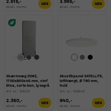
2.615,-
3.995,-
KØB
KØB
ekskl. moms
ekskl. moms
Skærmvæg ZONE,
Akustikpanel SATELLITE,
1700x800x46 mm, stof
lofthængt, Ø 780 mm,
Etna, sorte ben, lysegrå
hvid
Art. nr.
:
129321
Art. nr.
:
138643
2.360,-
940,-
KØB
KØB
ekskl. moms
ekskl. moms