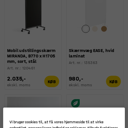
Mobil udstillingsskærm
Skærmvæg EASE, hvid
MIRANDA, B770 x H1705
laminat
mm, sort, stål
Art. nr.
:
135363
Art. nr.
:
120461
2.035,-
980,-
KØB
KØB
ekskl. moms
ekskl. moms
Vi bruger cookies til, at få vores hjemmeside til at virke
ordentligt, personalisere indhold og reklamer, tilbyde funktioner