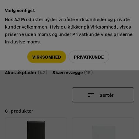
14 dages returret
Vælg venligst
Hos AJ Produkter byder vi både virksomheder og private
kunder velkommen. Hvis du klikker på Virksomhed, vises
priserne uden moms og under Privatkunde vises priserne
inklusive moms.
Kantine
Lyddæmpning & afskærmning
Lyddæmpning & afskærmning
VIRKSOMHED
PRIVATKUNDE
Akustikplader
(42)
Skærmvægge
(19)
Sortér
61 produkter