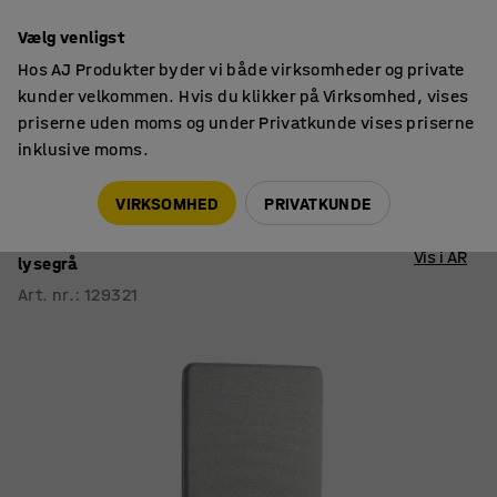
14 dages returret
Vælg venligst
Hos AJ Produkter byder vi både virksomheder og private
kunder velkommen. Hvis du klikker på Virksomhed, vises
priserne uden moms og under Privatkunde vises priserne
inklusive moms.
Skærmvægge
Skærmvægge i stof
VIRKSOMHED
PRIVATKUNDE
Skærmvæg ZONE
1700x800x46 mm, stof Etna, sorte ben,
Vis i AR
lysegrå
Art. nr.
:
129321