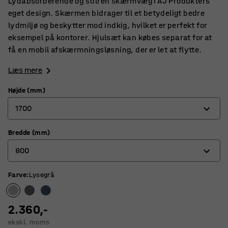
Lydabsorberende og stilren skærmvæg i AJ Produkters
eget design. Skærmen bidrager til et betydeligt bedre
lydmiljø og beskytter mod indkig, hvilket er perfekt for
eksempel på kontorer. Hjulsæt kan købes separat for at
få en mobil afskærmningsløsning, der er let at flytte.
Læs mere
Højde (mm)
1700
Bredde (mm)
1360
800
1700
Farve
:
Lysegrå
800
1000
2.360,-
ekskl. moms