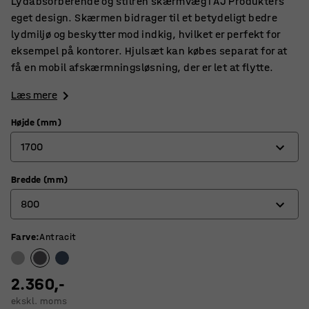
Lydabsorberende og stilren skærmvæg i AJ Produkters
eget design. Skærmen bidrager til et betydeligt bedre
lydmiljø og beskytter mod indkig, hvilket er perfekt for
eksempel på kontorer. Hjulsæt kan købes separat for at
få en mobil afskærmningsløsning, der er let at flytte.
Læs mere
Højde (mm)
1700
Bredde (mm)
1360
800
1700
Farve
:
Antracit
800
1000
2.360,-
ekskl. moms