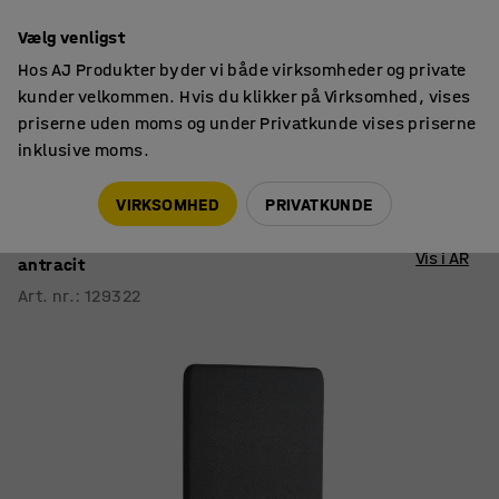
14 dages returret
Vælg venligst
Hos AJ Produkter byder vi både virksomheder og private
kunder velkommen. Hvis du klikker på Virksomhed, vises
priserne uden moms og under Privatkunde vises priserne
inklusive moms.
Skærmvægge
Skærmvægge i stof
VIRKSOMHED
PRIVATKUNDE
Skærmvæg ZONE
1700x800x46 mm, stof Etna, sorte ben,
Vis i AR
antracit
Art. nr.
:
129322