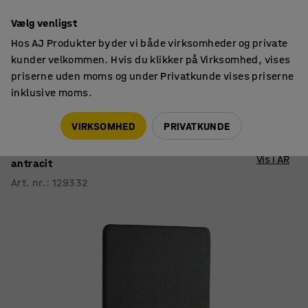
14 dages returret
Vælg venligst
Hos AJ Produkter byder vi både virksomheder og private
kunder velkommen. Hvis du klikker på Virksomhed, vises
priserne uden moms og under Privatkunde vises priserne
inklusive moms.
Skærmvægge
Skærmvægge i stof
VIRKSOMHED
PRIVATKUNDE
Skærmvæg ZONE
1700x1000x46 mm, stof Etna, sorte ben,
Vis i AR
antracit
Art. nr.
:
129332