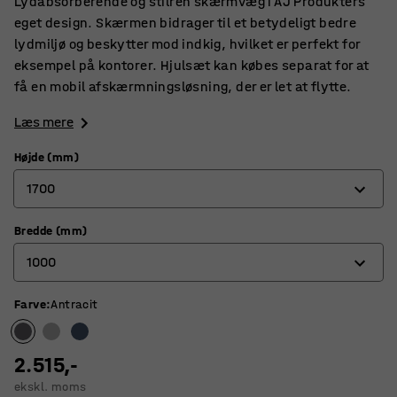
Lydabsorberende og stilren skærmvæg i AJ Produkters
eget design. Skærmen bidrager til et betydeligt bedre
lydmiljø og beskytter mod indkig, hvilket er perfekt for
eksempel på kontorer. Hjulsæt kan købes separat for at
få en mobil afskærmningsløsning, der er let at flytte.
Læs mere
Højde (mm)
1700
Bredde (mm)
1360
1000
1700
Farve
:
Antracit
800
1000
2.515,-
ekskl. moms