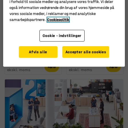
i forhold til sociale medier og analysere vores traffik. Vi deler
også information vedrørende din brug af vores hjemmeside på
+
4
vores sociale medier, i reklamer og med analytiske
samarbejdspartnere.
Cookiepolitik
Akustikpanel PATTERN,
Akustikpanel POLY,
12-pak, 600x600x40 mm
dråbeformet,
Cookie - indstillinger
600x1200x56 mm,
Art. nr.
:
138510
vægmonteret, grøn
Afvis alle
Accepter alle cookies
Art. nr.
:
385261
3.195,-
2.360,-
KØB
KØB
ekskl. moms
ekskl. moms