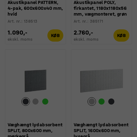
Akustikpanel PATTERN,
Akustikpanel POLY,
4-pak, 600x600x40 mm,
firkantet, 1180x1180x56
hvid
mm, vægmonteret, grøn
Art. nr.
:
138513
Art. nr.
:
385171
1.090,-
2.760,-
KØB
KØB
ekskl. moms
ekskl. moms
Væghængt lydabsorbent
Væghængt lydabsorbent
SPLIT, 800x600 mm,
SPLIT, 1600x600 mm,
mørkegrå
lysegrå