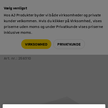
14 dages returret
Vælg venligst
Hos AJ Produkter byder vi både virksomheder og private
kunder velkommen. Hvis du klikker på Virksomhed, vises
priserne uden moms og under Privatkunde vises priserne
inklusive moms.
Skilte
Magnetiske rammer & beskyttende plastik
VIRKSOMHED
PRIVATKUNDE
Beskyttelsesplast
500x700 mm, 5-pak
Art. nr.
:
258310