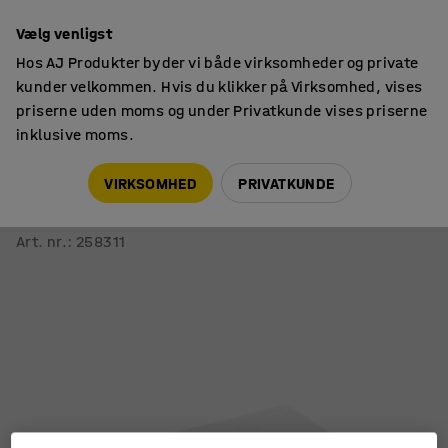
14 dages returret
Vælg venligst
Hos AJ Produkter byder vi både virksomheder og private
kunder velkommen. Hvis du klikker på Virksomhed, vises
priserne uden moms og under Privatkunde vises priserne
inklusive moms.
Skilte
Magnetiske rammer & beskyttende plastik
VIRKSOMHED
PRIVATKUNDE
Beskyttelsesplast
700x1000 mm, 5-pak
Art. nr.
:
258311