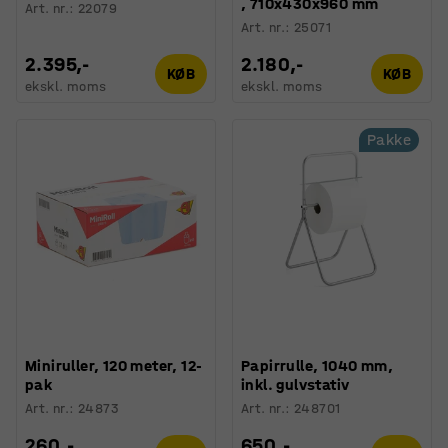
, 710x430x960 mm
Art. nr.
:
22079
Art. nr.
:
25071
2.395,-
2.180,-
KØB
KØB
ekskl. moms
ekskl. moms
Pakke
Miniruller, 120 meter, 12-
Papirrulle, 1040 mm,
pak
inkl. gulvstativ
Art. nr.
:
24873
Art. nr.
:
248701
260,-
650,-