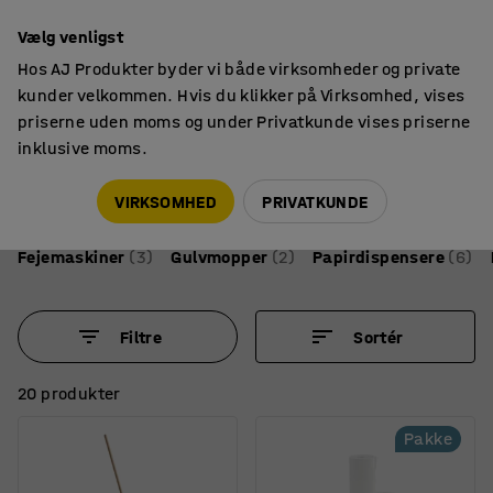
14 dages returret
Vælg venligst
Hos AJ Produkter byder vi både virksomheder og private
kunder velkommen. Hvis du klikker på Virksomhed, vises
priserne uden moms og under Privatkunde vises priserne
inklusive moms.
Affaldshåndtering & rengøring
Rengøringsudstyr
Rengøringsudstyr
VIRKSOMHED
PRIVATKUNDE
Fejemaskiner
(3)
Gulvmopper
(2)
Papirdispensere
(6)
Filtre
Sortér
20 produkter
Pakke