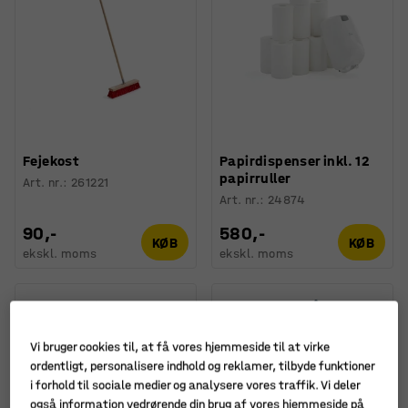
Fejekost
Papirdispenser inkl. 12
papirruller
Art. nr.
:
261221
Art. nr.
:
24874
90,-
580,-
KØB
KØB
ekskl. moms
ekskl. moms
Vi bruger cookies til, at få vores hjemmeside til at virke
ordentligt, personalisere indhold og reklamer, tilbyde funktioner
i forhold til sociale medier og analysere vores traffik. Vi deler
også information vedrørende din brug af vores hjemmeside på