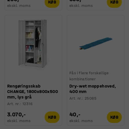
KØB
KØB
ekskl. moms
ekskl. moms
Fås i flere forskellige
kombinationer
Rengøringsskab
Dry-wet moppehoved,
CHANGE, 1800x800x500
400 mm
mm, lys grå
Art. nr.
:
25085
Art. nr.
:
12316
3.070,-
40,-
KØB
KØB
ekskl. moms
ekskl. moms