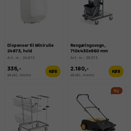
Dispenser til Minirulle
Rengøringsvogn,
24873, hvid
710x430x960 mm
Art. nr.
:
24872
Art. nr.
:
25073
335,-
2.180,-
KØB
KØB
ekskl. moms
ekskl. moms
Ny