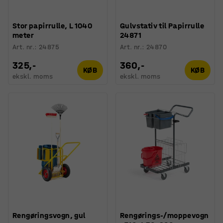
Stor papirrulle, L 1040
Gulvstativ til Papirrulle
meter
24871
Art. nr.
:
24875
Art. nr.
:
24870
325,-
360,-
KØB
KØB
ekskl. moms
ekskl. moms
Rengøringsvogn, gul
Rengørings-/moppevogn