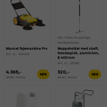
Fås i flere forskellige
kombinationer
Manuel fejemaskine Pro
Moppeholder med skaft,
teleskopisk, aluminium,
Art. nr.
:
40439
B 400 mm
Art. nr.
:
25091
4.365,-
320,-
KØB
KØB
ekskl. moms
ekskl. moms