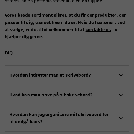
stress, så en potteplante er ikke en dårlig idé.
Vores brede sortiment sikrer, at du finder produkter, der
passer til dig, uanset hvem du er. Hvis du har svært ved
at vælge, er du altid velkommen til at
kontakte os
- vi
hjælper dig gerne.
FAQ
Hvordan indretter man et skrivebord?
Et effektivt skrivebord er en arbejdsplads, der
Hvad kan man have på sit skrivebord?
passer til dine specifikke opgaver. Undgå tidsrøvere
ved at placere de ting, du oftest bruger, inden for
Dit skrivebord må gerne have et personligt præg,
rækkevidde, men glem ikke, at du også skal have de
Hvordan kan jeg organisere mit skrivebord for
men sørg for, at du har adgang til mindre ting, som
rette betingelser for at arbejde ergonomisk.
at undgå kaos?
du ofte har brug for, såsom papir, blyanter og post-
it-sedler.