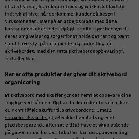
et stort virvar, kan skabe stress og er ikke det bedste
indtryk at give, når der kommer kunder på besøg i
virksomheden. Især på en arbejdsplads med åbne
kontorlandskaber er det vigtigt, at alle tager hensyn til
deres omgivelser og sørger for at holde det rent og pænt
samt have styr på dokumenter og andre ting på
skrivebordet, med den rette skrivebordsopbevaring”,
fortæller Nina.
Her er otte produkter der giver dit skrivebord
organisering
Et skrivebord med skuffer
gør det nemt at opbevare dine
ting lige ved hånden. Og har du dem ikke i forvejen, kan
du nemt tilføje skuffer til skrivebordene. Smalle
skrivebordsskuffer
stjæler ikke benplads og er et
pladsbesparende alternativ til at have et skab stående
på gulvet under bordet. I skuffen kan du opbevare ting,