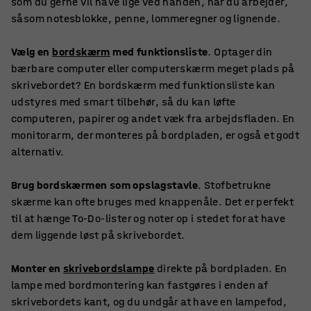
som du gerne vil have lige ved hånden, når du arbejder,
såsom notesblokke, penne, lommeregner og lignende.
Vælg en
bordskærm
med funktionsliste
. Optager din
bærbare computer eller computerskærm meget plads på
skrivebordet? En bordskærm med funktionsliste kan
udstyres med smart tilbehør, så du kan løfte
computeren, papirer og andet væk fra arbejdsfladen. En
monitorarm, der monteres på bordpladen, er også et godt
alternativ.
Brug bordskærmen som opslagstavle
. Stofbetrukne
skærme kan ofte bruges med knappenåle. Det er perfekt
til at hænge To-Do-lister og noter op i stedet for at have
dem liggende løst på skrivebordet.
Monter en
skrivebordslampe
direkte på bordpladen. En
lampe med bordmontering kan fastgøres i enden af
skrivebordets kant, og du undgår at have en lampefod,