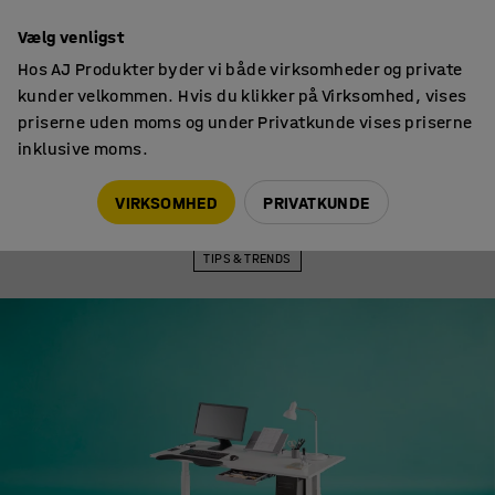
Faktura til virksomheder
Vælg venligst
Hos AJ Produkter byder vi både virksomheder og private
kunder velkommen. Hvis du klikker på Virksomhed, vises
priserne uden moms og under Privatkunde vises priserne
inklusive moms.
Tips & trends
Mangler dit skrivebord opbevaring? Undgå kaos med tips fra
VIRKSOMHED
PRIVATKUNDE
ordens-eksperten
TIPS & TRENDS