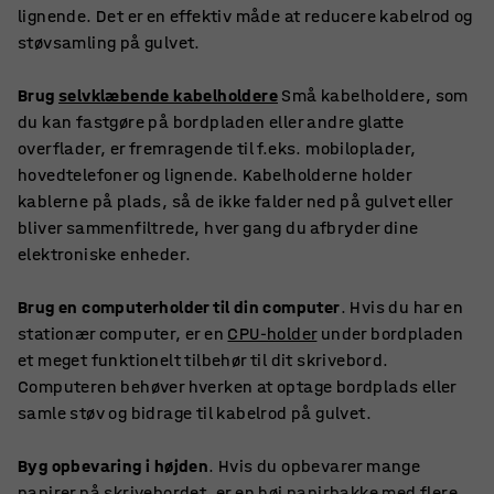
lignende. Det er en effektiv måde at reducere kabelrod og
støvsamling på gulvet.
Brug
selvklæbende kabelholdere
Små kabelholdere, som
du kan fastgøre på bordpladen eller andre glatte
overflader, er fremragende til f.eks. mobiloplader,
hovedtelefoner og lignende. Kabelholderne holder
kablerne på plads, så de ikke falder ned på gulvet eller
bliver sammenfiltrede, hver gang du afbryder dine
elektroniske enheder.
Brug en computerholder til din computer
. Hvis du har en
stationær computer, er en
CPU-holder
under bordpladen
et meget funktionelt tilbehør til dit skrivebord.
Computeren behøver hverken at optage bordplads eller
samle støv og bidrage til kabelrod på gulvet.
Byg opbevaring i højden
. Hvis du opbevarer mange
papirer på skrivebordet, er en høj
papirbakke
med flere