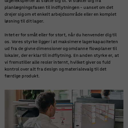
lagereksperter at støtte sig til. Vi støtter dig fra
planlægningsfasen til indflytningen – uanset om det
drejer sig om et enkelt arbejdsområde eller en komplet
løsning til dit lager.
Intet er for småt eller for stort, når du henvender dig til
os. Vores styrke ligger i at maksimere lagerkapaciteten
ud fra de givne dimensioner og omdanne flowplaner til
lokaler, der er klar til indflytning. En anden styrke er, at
vi fremstiller alle reoler internt, hvilket giver os fuld
kontrol over alt fra design og materialevalg til det
færdige produkt.