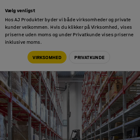
7 års garanti
Vælg venligst
Hos AJ Produkter byder vi både virksomheder og private
kunder velkommen. Hvis du klikker på Virksomhed, vises
priserne uden moms og under Privatkunde vises priserne
inklusive moms.
Tips & trends
Optimer dit lager med hjælp fra vores eksperter
VIRKSOMHED
PRIVATKUNDE
TIPS & TRENDS