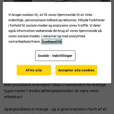
Vi bruger cookies til, at få vores hjemmeside til at virke
ordentligt, personalisere indhold og reklamer, tilbyde funktioner
i forhold til sociale medier og analysere vores traffik. Vi deler
også information vedrørende din brug af vores hjemmeside på
vores sociale medier, i reklamer og med analytiske
samarbejdspartnere.
Cookiepolitik
Fra analyse til komplet løsning
Cookie - indstillinger
Efter et besøg på stedet foretager vi en grundig analyse
af forholdene og jeres ønsker. Hvilken varemængde og
Afvis alle
Accepter alle cookies
omsætningshastighed skal vi tage hensyn til? Hvor
mange pallepladser er der brug for? Kan mobile reoler
eller pushback overvejes? Skal vi kombinere forskellige
typer reoler? Hvilke løftehjælpemidler vil være mest
effektive?
Spørgsmålene er mange - og vi giver svarene i form af et