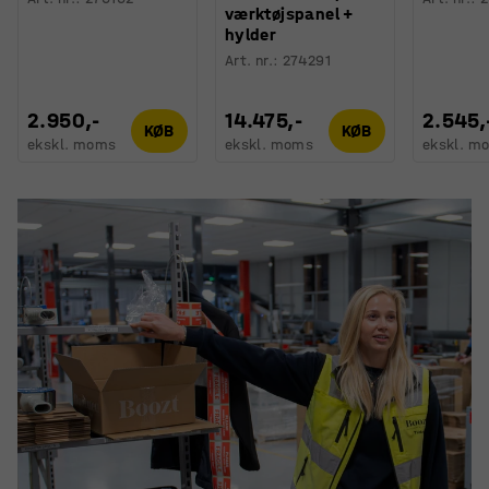
værktøjspanel +
hylder
Art. nr.
:
274291
2.950,-
14.475,-
2.545,
KØB
KØB
ekskl. moms
ekskl. moms
ekskl. m