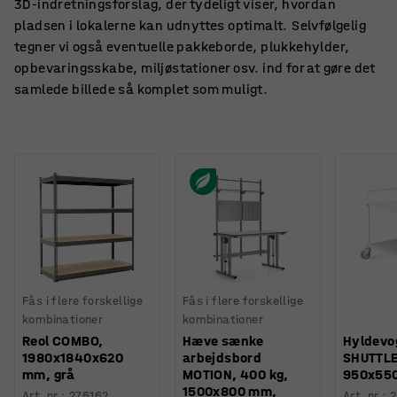
3D-indretningsforslag, der tydeligt viser, hvordan
pladsen i lokalerne kan udnyttes optimalt. Selvfølgelig
tegner vi også eventuelle pakkeborde, plukkehylder,
opbevaringsskabe, miljøstationer osv. ind for at gøre det
samlede billede så komplet som muligt.
Fås i flere forskellige
Fås i flere forskellige
kombinationer
kombinationer
Reol COMBO,
Hæve sænke
Hyldevo
1980x1840x620
arbejdsbord
SHUTTLE,
mm, grå
MOTION, 400 kg,
950x550
1500x800 mm,
Art. nr.
:
276162
Art. nr.
: