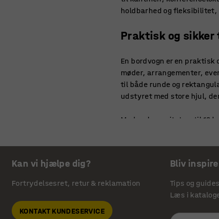
holdbarhed og fleksibilitet
Praktisk og sikke
En bordvogn er en praktisk o
møder, arrangementer, event
til både runde og rektangulæ
udstyret med store hjul, de
Med en kapacitet op til 12 
belastning. Samtidig beskyt
Flyt nemt stole me
Kan vi hjælpe dig?
Bliv inspire
En stolevogn gør det let at s
Fortrydelsesret, retur & reklamation
Tips og guide
kantiner, konferenceområder
Læs i katalog
fås både til stabelbare stol
KONTAKT KUNDESERVICE
forhindrer stolene i at glid