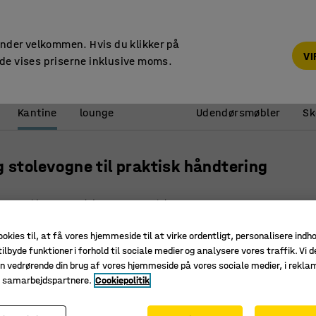
14 dages returret
under velkommen. Hvis du klikker på
V
de vises priserne inklusive moms.
Reception &
Kantine
lounge
Udendørsmøbler
Sk
 stolevogne til praktisk håndtering
Højde
Dybde
Materiale
Vægt
ookies til, at få vores hjemmeside til at virke ordentligt, personalisere indh
ilbyde funktioner i forhold til sociale medier og analysere vores traffik. Vi d
Pakke
n vedrørende din brug af vores hjemmeside på vores sociale medier, i rekl
e samarbejdspartnere.
Cookiepolitik