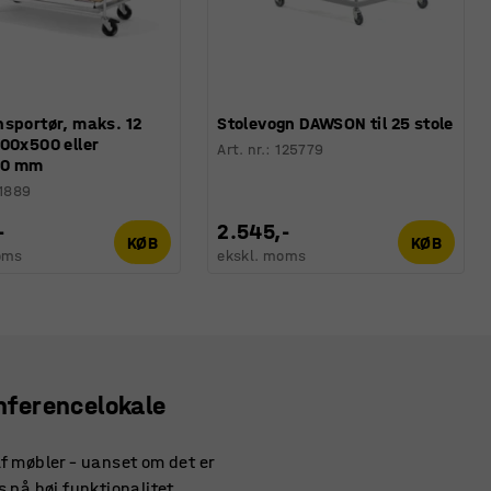
nsportør, maks. 12
Stolevogn DAWSON til 25 stole
00x500 eller
Art. nr.
:
125779
00 mm
1889
-
2.545,-
KØB
KØB
oms
ekskl. moms
onferencelokale
af møbler – uanset om det er
 på høj funktionalitet,