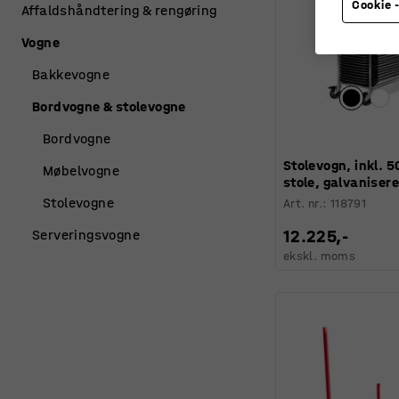
Cookie -
Affaldshåndtering & rengøring
Vogne
Bakkevogne
Bordvogne & stolevogne
Bordvogne
Stolevogn, inkl. 5
Møbelvogne
stole, galvanisere
Stolevogne
Art. nr.
:
118791
12.225,-
Serveringsvogne
ekskl. moms