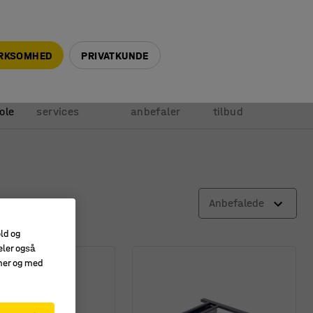
+45 5940 0999
info@ajprodukter.dk
IRKSOMHED
PRIVATKUNDE
Vores
Vi
Anmod om
ole
services
anbefaler
tilbud
Anbefalede
old og
eler også
amer og med