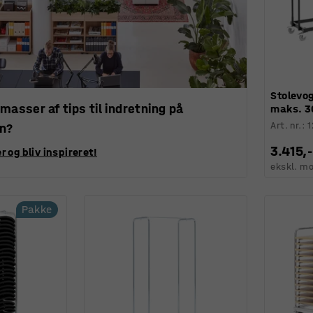
Stolevo
 masser af tips til indretning på
maks. 30
Art. nr.
:
en?
3.415,-
r og bliv inspireret!
ekskl. m
Pakke