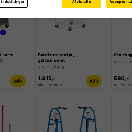
 indstillinger
Afvis alle
Accepter al
0 sorte
Bordtransportør,
Stolevo
t
galvaniseret
Art. nr.
:
Art. nr.
:
11848
1.815,-
580,-
KØB
KØB
ekskl. moms
ekskl. m