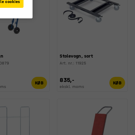
le cookies
gn
Stolevogn, sort
10879
Art. nr.
:
11925
835,-
KØB
KØB
oms
ekskl. moms