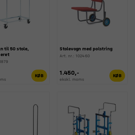
n til 50 stole,
Stolevogn med polstring
seret
Art. nr.
:
102460
1879
1.450,-
KØB
KØB
oms
ekskl. moms