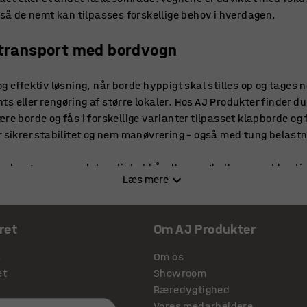
, så de nemt kan tilpasses forskellige behov i hverdagen.
r transport med bordvogn
g effektiv løsning, når borde hyppigt skal stilles op og tages n
s eller rengøring af større lokaler. Hos AJ Produkter finder d
re borde og fås i forskellige varianter tilpasset klapborde og
r sikrer stabilitet og nem manøvrering – også med tung belastni
borde gør vognene det muligt at håndtere møbeltransport hurti
Læs mere
ter vognene bordene mod ridser og slitage under både flytnin
d en specialdesignet stolevogn
ret
Om AJ Produkter
table og transportere stole i et større antal på én gang, hvilket
s
Om os
 og undervisningslokaler, hvor møbler ofte skal flyttes eller
et
Showroom
e og foldestole og er udstyret med skridsikre belægninger og f
Bæredygtighed
e under transport.
Vores medarbejdere