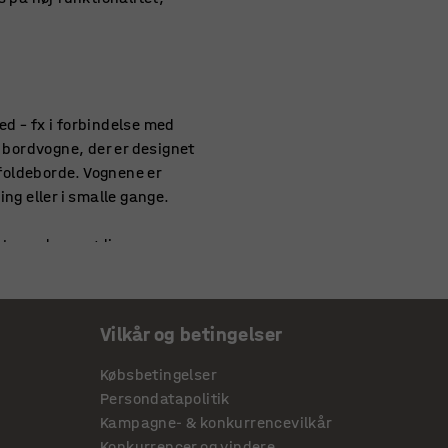
ed – fx i forbindelse med
u bordvogne, der er designet
 foldeborde. Vognene er
ng eller i smalle gange.
gt og uden unødig
g og opbevaring.
Vilkår og betingelser
 kan være en stor fordel i
Købsbetingelser
 opbevares. Vores stolevogne
Persondatapolitik
astgørelsesløsninger, der
Kampagne- & konkurrencevilkår
Konkurrencer og vindere