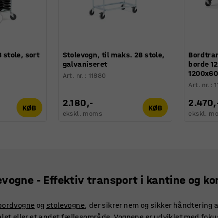
 stole, sort
Stolevogn, til maks. 28 stole,
Bordtra
galvaniseret
borde 12
1200x6
Art. nr.
:
11880
Art. nr.
:
1
2.180,-
2.470,
KØB
KØB
ekskl. moms
ekskl. m
vogne - Effektiv transport i kantine og k
bordvogne
og
stolevogne
, der sikrer nem og sikker håndtering 
alet eller et andet fællesområde. Vognene er udviklet med fokus