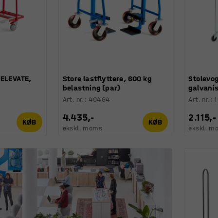
 ELEVATE,
Store lastflyttere, 600 kg
Stolevog
belastning (par)
galvani
Art. nr.
:
40464
Art. nr.
:
1
4.435,-
2.115,-
KØB
KØB
ekskl. moms
ekskl. m