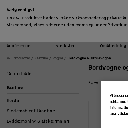
ekskl. moms
Vælg venligst
Hos AJ Produkter byder vi både virksomheder og private k
Virksomhed, vises priserne uden moms og under Privatkun
Kontor &
Lager &
konference
værksted
Omklædning
AJ Produkter
Kantine
Vogne
Bordvogne & stolevogne
Bordvogne og
14 produkter
Farve
Længde
Kantine
Vi bruger c
Borde
reklamer, t
informatio
Siddemøbler til kantine
analytisk
Lyddæmpning & afskærmning