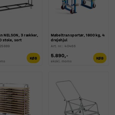
gn NELSON, 3 rækker,
Møbeltransportør, 1800 kg, 4
 stole, sort
drejehjul
125889
Art. nr.
:
40466
5.890,-
KØB
KØB
oms
ekskl. moms