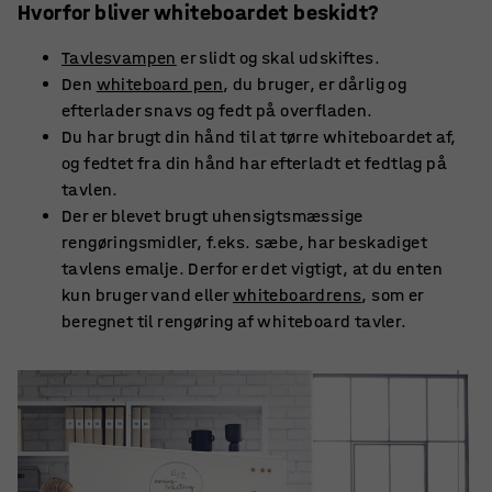
Hvorfor bliver whiteboardet beskidt?
Tavlesvampen
er slidt og skal udskiftes.
Den
whiteboard pen
, du bruger, er dårlig og
efterlader snavs og fedt på overfladen.
Du har brugt din hånd til at tørre whiteboardet af,
og fedtet fra din hånd har efterladt et fedtlag på
tavlen.
Der er blevet brugt uhensigtsmæssige
rengøringsmidler, f.eks. sæbe, har beskadiget
tavlens emalje. Derfor er det vigtigt, at du enten
kun bruger vand eller
whiteboardrens
, som er
beregnet til rengøring af whiteboard tavler.