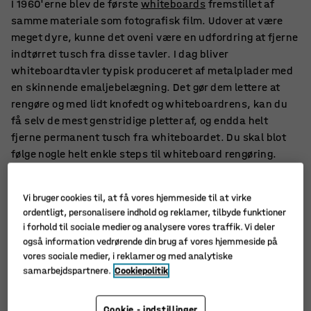
I 1960'erne blev de første
whiteboards
fremstillet af
samme materiale som fotografisk film. Udover at være
meget dyre, kunne det oveni være en udfordring at fjerne
indtørret tusch fra disse tavler. I dag bliver
whiteboardtavler typisk produceret af metalplader med
en skinnende emaljebelægning. Det gør dem lettere at
rengøre og med lidt knofedt og whiteboardrens, kan du
få selv de mest genstridige pletter af, og endda helt
fjerne permanent tusch fra whiteboardet. Du skal blot
følge nogle helt enkle steps til whiteboard rengøring.
Vi bruger cookies til, at få vores hjemmeside til at virke
ordentligt, personalisere indhold og reklamer, tilbyde funktioner
i forhold til sociale medier og analysere vores traffik. Vi deler
også information vedrørende din brug af vores hjemmeside på
vores sociale medier, i reklamer og med analytiske
samarbejdspartnere.
Cookiepolitik
Cookie - indstillinger