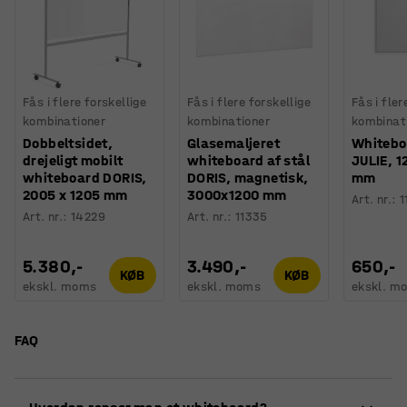
Fås i flere forskellige
Fås i flere forskellige
Fås i fler
kombinationer
kombinationer
kombinat
Dobbeltsidet,
Glasemaljeret
Whitebo
drejeligt mobilt
whiteboard af stål
JULIE, 
whiteboard DORIS,
DORIS, magnetisk,
mm
2005 x 1205 mm
3000x1200 mm
Art. nr.
:
1
Art. nr.
:
14229
Art. nr.
:
11335
5.380,-
3.490,-
650,-
KØB
KØB
ekskl. moms
ekskl. moms
ekskl. m
FAQ