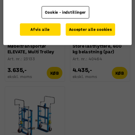
Cookie - indstillinger
Afvis alle
Accepter alle cookies
Møbeltransportør
Store lastflyttere, 600
ELEVATE, Multi Trolley
kg belastning (par)
Art. nr.
:
23133
Art. nr.
:
40464
3.635,-
4.435,-
KØB
KØB
ekskl. moms
ekskl. moms