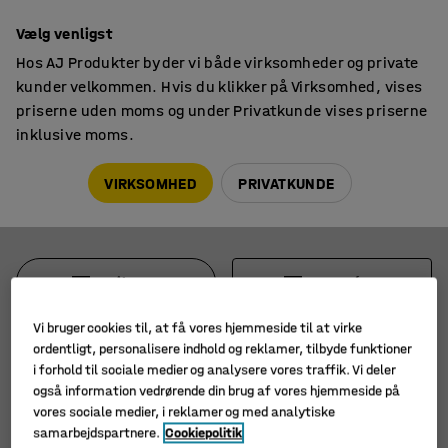
14 dages returret
Vælg venligst
Hos AJ Produkter byder vi både virksomheder og private
kunder velkommen. Hvis du klikker på Virksomhed, vises
priserne uden moms og under Privatkunde vises priserne
inklusive moms.
Møbeltransportører
Møbelvogne
Møbelvogne
VIRKSOMHED
PRIVATKUNDE
Filtre
Sortér
Vi bruger cookies til, at få vores hjemmeside til at virke
3 produkter
ordentligt, personalisere indhold og reklamer, tilbyde funktioner
i forhold til sociale medier og analysere vores traffik. Vi deler
også information vedrørende din brug af vores hjemmeside på
vores sociale medier, i reklamer og med analytiske
samarbejdspartnere.
Cookiepolitik