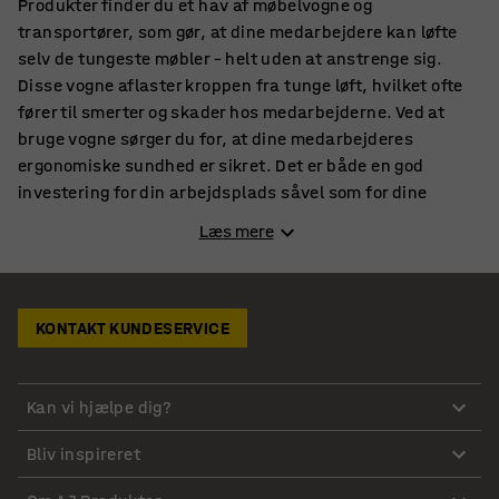
Produkter finder du et hav af møbelvogne og
transportører, som gør, at dine medarbejdere kan løfte
selv de tungeste møbler – helt uden at anstrenge sig.
Disse vogne aflaster kroppen fra tunge løft, hvilket ofte
fører til smerter og skader hos medarbejderne. Ved at
bruge vogne sørger du for, at dine medarbejderes
ergonomiske sundhed er sikret. Det er både en god
investering for din arbejdsplads såvel som for dine
medarbejdere, der kan se frem til arbejdsdage uden
Læs mere
tunge, usunde løft, der giver smerter i kroppen.
Stort udvalg af møbelvogne til løft af forskellige vægte
KONTAKT KUNDESERVICE
Hos AJ Produkter kan du finde lige netop den vogn, der
passer til dine behov. Med vores udvalg kan du vælge
møbelvogne, der kan håndtere alt fra 250 kg op til 1800
Kan vi hjælpe dig?
kg. Der er altså en vogn til ethvert behov, uanset om du
blot skal stable et par skriveborde eller have en vogn, der
Bliv inspireret
kan bære meget tunge møbler.
Godset kan monteres sikkert og forsvarligt med