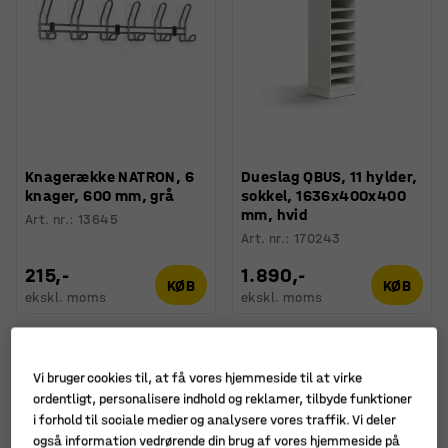
Knagerække NATRON, 6
Dueslag QBUS, 11 hylder,
knager, 600 mm, grå
sokkel, 1636x400x400
mm, hvid
Art. nr.
:
13645
Art. nr.
:
170243
215,-
1.890,-
KØB
KØB
ekskl. moms
ekskl. moms
Ny
Vi bruger cookies til, at få vores hjemmeside til at virke
ordentligt, personalisere indhold og reklamer, tilbyde funktioner
i forhold til sociale medier og analysere vores traffik. Vi deler
også information vedrørende din brug af vores hjemmeside på