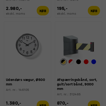
2.980,-
195,-
KØB
KØB
ekskl. moms
ekskl. moms
Udendørs vægur, Ø500
Afspærringsbånd, sort,
mm
gult/sort bånd, 9000
mm
Art. nr.
:
146105
Art. nr.
:
312465
1.380,-
870,-
KØB
KØB