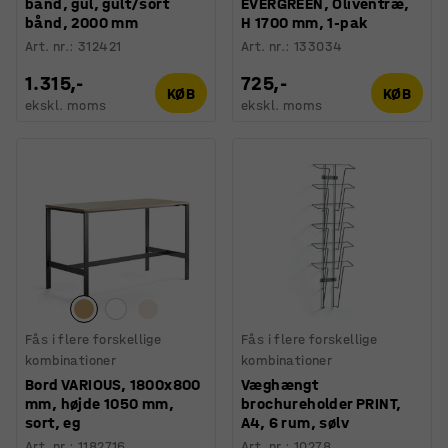
bånd, gul, gult/sort
EVERGREEN, Oliventræ,
bånd, 2000 mm
H 1700 mm, 1-pak
Art. nr.
:
312421
Art. nr.
:
133034
1.315,-
725,-
KØB
KØB
ekskl. moms
ekskl. moms
Fås i flere forskellige
Fås i flere forskellige
kombinationer
kombinationer
Bord VARIOUS, 1800x800
Væghængt
mm, højde 1050 mm,
brochureholder PRINT,
sort, eg
A4, 6 rum, sølv
Art. nr.
:
1182716
Art. nr.
:
10278