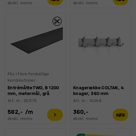
ekskl. moms
ekskl. moms
Fås i flere forskellige
kombinationer
Entrémåtte TWO, B 1200
Knagerække COLTAN, 4
mm, metermål, grå
knager, 360 mm
Art. nr.
:
253115
Art. nr.
:
14248
582,-
/
m
360,-
KØB
ekskl. moms
ekskl. moms