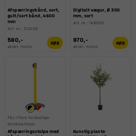
Afspærringsbånd, sort,
Digitalt vægur, Ø 300
gult/sort bånd, 4600
mm, sort
mm
Art. nr.
:
146003
Art. nr.
:
312455
580,-
870,-
KØB
KØB
ekskl. moms
ekskl. moms
Fås i flere forskellige
kombinationer
Afspærringsstolpe med
Kunstig plante