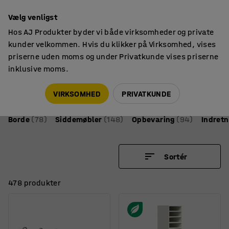
14 dages returret
Vælg venligst
Hos AJ Produkter byder vi både virksomheder og private
kunder velkommen. Hvis du klikker på Virksomhed, vises
priserne uden moms og under Privatkunde vises priserne
inklusive moms.
AJ Produkter
Reception & lounge
Loungemøbler & receptionsmøbler
VIRKSOMHED
PRIVATKUNDE
Borde
(78)
Siddemøbler
(148)
Opbevaring
(94)
Indretn
Sortér
478 produkter