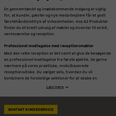
En gennemtænkt og imødekommende indgang er vigtig
for, at kunder, gæster og nye medarbejdere får et godt
førstehåndsindtryk af virksomheden. Hos AJ Produkter
finder du et bredt udvalg af møbler og inventar til entré,
venteværelse og reception.
Professionel modtagelse med receptionsmøbler
Med den rette reception er det nemt at give de besøgende
en professionel modtagelse fra første øjeblik. Se gerne
nærmere på vores praktiske, modulbaserede
receptionsdiske. Du vælger selv, hvordan du vil
kombinere de forskellige sektioner for at skabe en
løsning, der passer netop til dine behov. Nogle varianter
Læs mere
er velegnede til at kombinere med ethvert skrivebord,
mens andre har indbyggede arbejdsrum. Bland gerne
høje og lave sektioner, så receptionist og besøgende kan
vælge mellem at stå og at sidde.
KONTAKT KUNDESERVICE