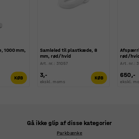
e, 1000 mm,
Samleled til plastkæde, 8
Afspærri
mm, rød/hvid
rød/hvi
Art. nr.
:
31057
Art. nr.
:
3,-
650,-
KØB
KØB
ekskl. moms
ekskl. m
Gå ikke glip af disse kategorier
Parkbænke