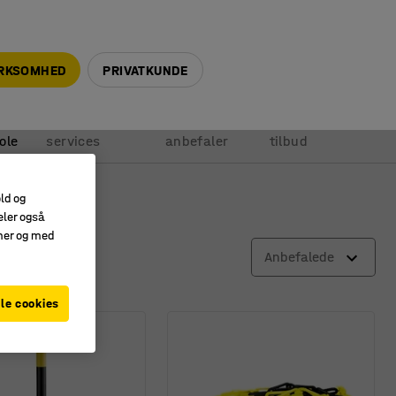
+45 5940 0999
info@ajprodukter.dk
IRKSOMHED
PRIVATKUNDE
Vores
Vi
Anmod om
ole
services
anbefaler
tilbud
old og
eler også
amer og med
Anbefalede
le cookies