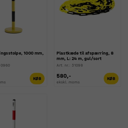
ingsstolpe, 1000 mm,
Plastkæde til afspærring, 8
mm, L: 24 m, gul/sort
40960
Art. nr.
:
31098
580,-
KØB
KØB
oms
ekskl. moms