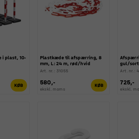
i plast, 10-
Plastkæde til afspærring, 8
Afspærr
mm, L: 24 m, rød/hvid
gul/sort
Art. nr.
:
31055
Art. nr.
:
580,-
725,-
KØB
KØB
ekskl. moms
ekskl. m