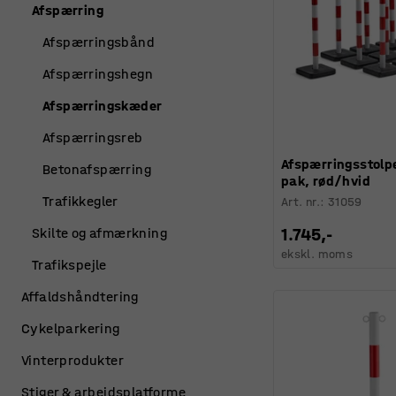
Afspærring
Afspærringsbånd
Afspærringshegn
Afspærringskæder
Afspærringsreb
Afspærringsstolpe 
Betonafspærring
pak, rød/hvid
Trafikkegler
Art. nr.
:
31059
1.745,-
Skilte og afmærkning
ekskl. moms
Trafikspejle
Affaldshåndtering
Cykelparkering
Vinterprodukter
Stiger & arbejdsplatforme