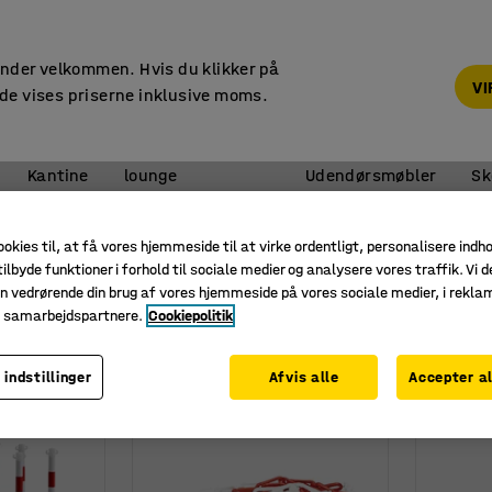
14 dages returret
under velkommen. Hvis du klikker på
V
de vises priserne inklusive moms.
Reception &
Kantine
lounge
Udendørsmøbler
Sk
Afspærringskæder
ookies til, at få vores hjemmeside til at virke ordentligt, personalisere indh
kæder
ilbyde funktioner i forhold til sociale medier og analysere vores traffik. Vi d
n vedrørende din brug af vores hjemmeside på vores sociale medier, i rekl
e samarbejdspartnere.
Cookiepolitik
Højde
Materiale
 indstillinger
Afvis alle
Accepter al