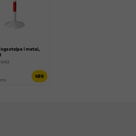
ngsstolpe i metal,
d
31063
KØB
oms