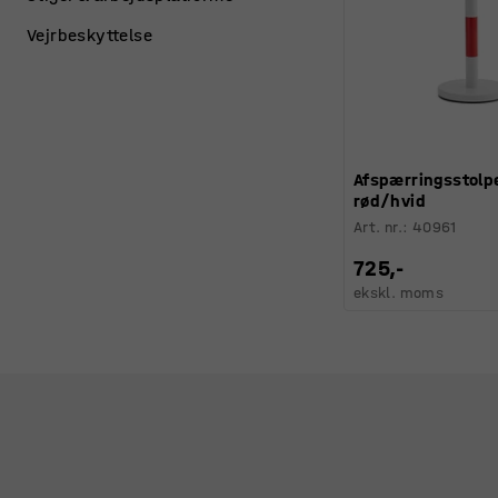
Vejrbeskyttelse
Afspærringsstolp
rød/hvid
Art. nr.
:
40961
725,-
ekskl. moms