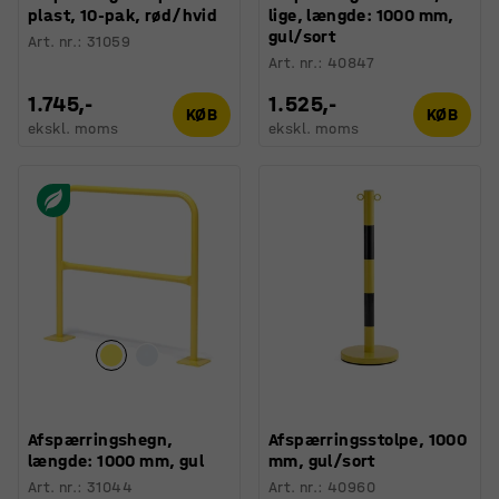
plast, 10-pak, rød/hvid
lige, længde: 1000 mm,
gul/sort
Art. nr.
:
31059
Art. nr.
:
40847
1.745,-
1.525,-
KØB
KØB
ekskl. moms
ekskl. moms
Afspærringshegn,
Afspærringsstolpe, 1000
længde: 1000 mm, gul
mm, gul/sort
Art. nr.
:
31044
Art. nr.
:
40960