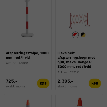
Afspærringsstolpe, 1000
Fleksibelt
mm, rød/hvid
afspærringshegn med
hjul, maks. længde:
Art. nr.
:
40961
3000 mm, rød/hvid
Art. nr.
:
173121
725,-
2.395,-
KØB
KØB
ekskl. moms
ekskl. moms