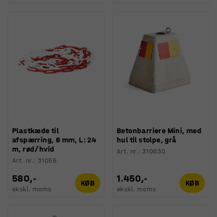
Plastkæde til
Betonbarriere Mini, med
afspærring, 8 mm, L: 24
hul til stolpe, grå
m, rød/hvid
Art. nr.
:
310630
Art. nr.
:
31055
580,-
1.450,-
KØB
KØB
ekskl. moms
ekskl. moms