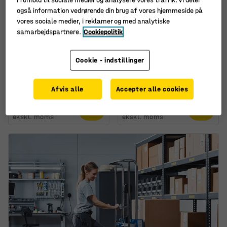
også information vedrørende din brug af vores hjemmeside på
vores sociale medier, i reklamer og med analytiske
samarbejdspartnere.
Cookiepolitik
Fås i flere forskellige
kombinationer
Cookie - indstillinger
Betonbarriere,
Afspærringshegn,
standard, grå, 2-pak
længde: 2000 mm, gul
Art. nr.
:
310800
Art. nr.
:
31042
Afvis alle
Accepter alle cookies
1.890,-
1.315,-
KØB
KØB
ekskl. moms
ekskl. moms