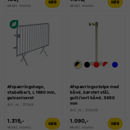
KØB
KØB
ekskl. moms
ekskl. moms
Afspærringshegn,
Afspærringsstolpe med
stabelbart, L 1980 mm,
bånd, børstet stål,
galvaniseret
gult/sort bånd, 3650
mm
Art. nr.
:
31149
Art. nr.
:
312415
1.315,-
1.090,-
KØB
KØB
ekskl. moms
ekskl. moms