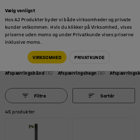
14 dages returret
Vælg venligst
Hos AJ Produkter byder vi både virksomheder og private
kunder velkommen. Hvis du klikker på Virksomhed, vises
priserne uden moms og under Privatkunde vises priserne
inklusive moms.
Sikkerhed udendørs
Afspærring
Afspærring
VIRKSOMHED
PRIVATKUNDE
Afspærringsbånd
(5)
Afspærringshegn
(8)
Afspærrings
Filtre
Sortér
45 produkter