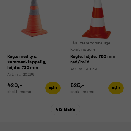
Fås i flere forskellige
kombinationer
Kegle med lys,
Kegle, højde: 750 mm,
sammenklappelig,
rød/hvid
højde: 720 mm
Art. nr.
:
31053
Art. nr.
:
20265
420,-
525,-
KØB
KØB
ekskl. moms
ekskl. moms
VIS MERE