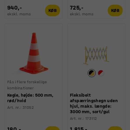
940,-
725,-
KØB
KØB
ekskl. moms
ekskl. moms
Fås i flere forskellige
kombinationer
Kegle, højde: 500 mm,
Fleksibelt
rød/hvid
afspærringshegn uden
hjul, maks. længde:
Art. nr.
:
31052
3000 mm, sort/gul
Art. nr.
:
173112
180,-
1.815,-