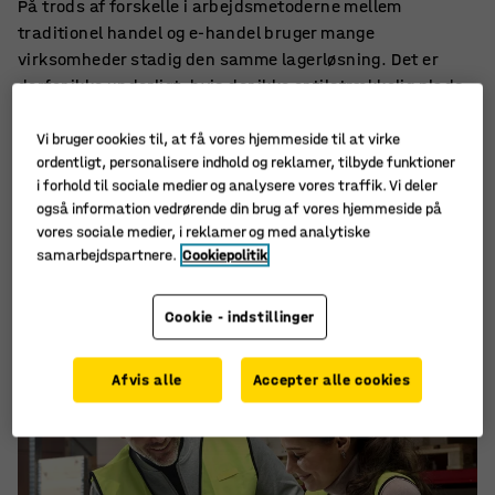
På trods af forskelle i arbejdsmetoderne mellem
traditionel handel og e-handel bruger mange
virksomheder stadig den samme lagerløsning. Det er
derfor ikke underligt, hvis der ikke er tilstrækkelig plads
til rådighed, og der undertiden opstår flaskehalse i
arbejdet. Heldigvis er det muligt at tilpasse sig de nye
Vi bruger cookies til, at få vores hjemmeside til at virke
ordentligt, personalisere indhold og reklamer, tilbyde funktioner
forhold relativt hurtigt gennem en målrettet indsats på
i forhold til sociale medier og analysere vores traffik. Vi deler
områderne organisation, udstyr og personale.
også information vedrørende din brug af vores hjemmeside på
vores sociale medier, i reklamer og med analytiske
samarbejdspartnere.
Cookiepolitik
Cookie - indstillinger
Afvis alle
Accepter alle cookies