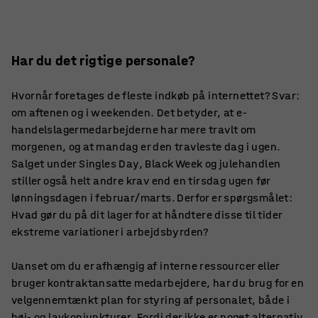
Har du det rigtige personale?
Hvornår foretages de fleste indkøb på internettet? Svar:
om aftenen og i weekenden. Det betyder, at e-
handelslagermedarbejderne har mere travlt om
morgenen, og at mandag er den travleste dag i ugen.
Salget under Singles Day, Black Week og julehandlen
stiller også helt andre krav end en tirsdag ugen før
lønningsdagen i februar/marts. Derfor er spørgsmålet:
Hvad gør du på dit lager for at håndtere disse til tider
ekstreme variationer i arbejdsbyrden?
Uanset om du er afhængig af interne ressourcer eller
bruger kontraktansatte medarbejdere, har du brug for en
velgennemtænkt plan for styring af personalet, både i
høj- og lavkonjunkturer. Fordi der ikke er noget alternativ