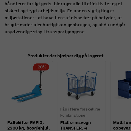
håndterer farligt gods, bidrager alle til effektivitet og et
sikkert og trygt arbejdsmiljø. En anden vigtig ting er
miljøstationer - at have flere af disse tæt på betyder, at
brugte materialer hurtigt kan genbruges, og at du undgår
unødvendige stop i transportgangene.
Produkter der hjælper dig på lageret
-20%
Fås i flere forskellige
kombinationer
Palleløfter RAPID,
Platformsvogn
Multifun
2500 kg, boogiehjul,
TRANSFER, 4
opbevar