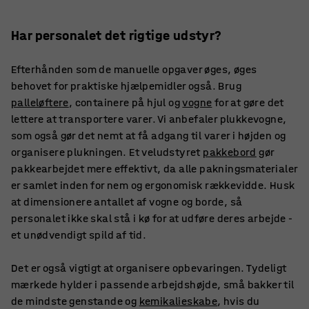
Har personalet det rigtige udstyr?
Efterhånden som de manuelle opgaver øges, øges
behovet for praktiske hjælpemidler også. Brug
palleløftere
, containere på hjul og
vogne
for at gøre det
lettere at transportere varer. Vi anbefaler plukkevogne,
som også gør det nemt at få adgang til varer i højden og
organisere plukningen. Et veludstyret
pakkebord
gør
pakkearbejdet mere effektivt, da alle pakningsmaterialer
er samlet inden for nem og ergonomisk rækkevidde. Husk
at dimensionere antallet af vogne og borde, så
personalet ikke skal stå i kø for at udføre deres arbejde -
et unødvendigt spild af tid.
Det er også vigtigt at organisere opbevaringen. Tydeligt
mærkede hylder i passende arbejdshøjde, små bakker til
de mindste genstande og
kemikalieskabe
, hvis du