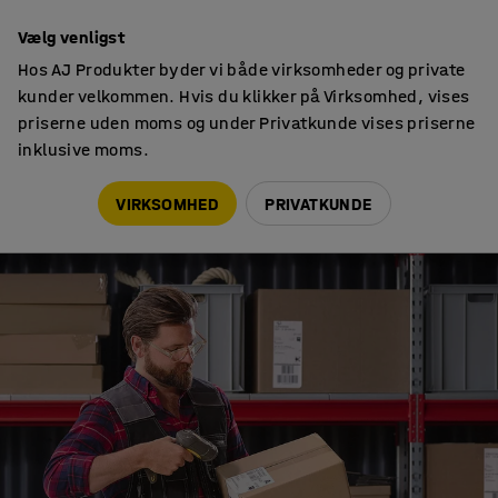
Faktura til virksomheder
Vælg venligst
Hos AJ Produkter byder vi både virksomheder og private
kunder velkommen. Hvis du klikker på Virksomhed, vises
priserne uden moms og under Privatkunde vises priserne
inklusive moms.
Tips & trends
E-handel er i vækst – er dit lager klar?
VIRKSOMHED
PRIVATKUNDE
TIPS & TRENDS