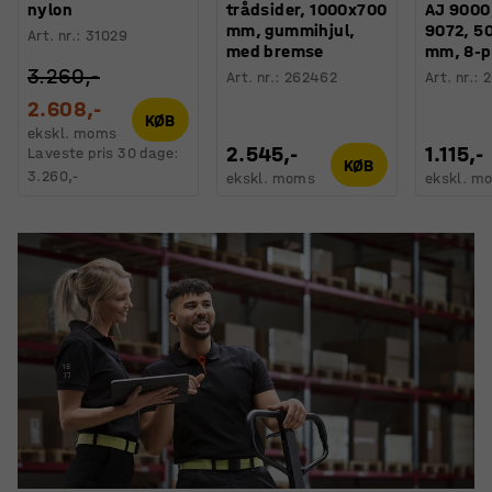
nylon
trådsider, 1000x700
AJ 9000,
mm, gummihjul,
9072, 5
Art. nr.
:
31029
med bremse
mm, 8-p
3.260,-
Art. nr.
:
262462
Art. nr.
:
2
2.608,-
KØB
ekskl. moms
2.545,-
1.115,-
Laveste pris 30 dage:
KØB
3.260,-
ekskl. moms
ekskl. m