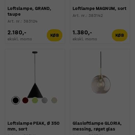
Loftslampe, GRAND,
Loftlampe MAGNUM, sort
taupe
Art. nr.
:
383142
Art. nr.
:
383124
2.180,-
1.380,-
KØB
KØB
ekskl. moms
ekskl. moms
Loftslampe PEAK, Ø 350
Glasloftlampe GLORIA,
mm, sort
messing, røget glas