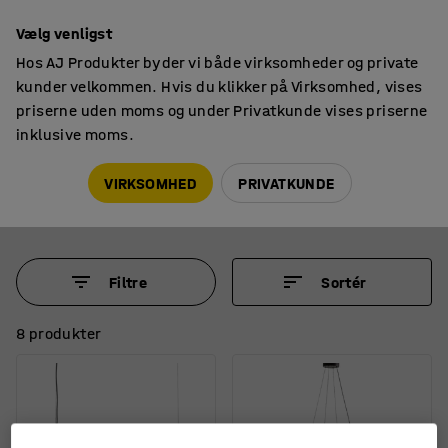
14 dages returret
Vælg venligst
Hos AJ Produkter byder vi både virksomheder og private
kunder velkommen. Hvis du klikker på Virksomhed, vises
priserne uden moms og under Privatkunde vises priserne
inklusive moms.
Lamper
Loftlamper
Loftlamper
VIRKSOMHED
PRIVATKUNDE
Filtre
Sortér
8 produkter