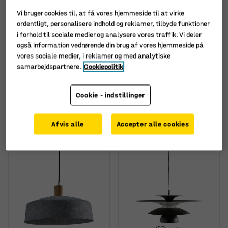
Vi bruger cookies til, at få vores hjemmeside til at virke
ordentligt, personalisere indhold og reklamer, tilbyde funktioner
i forhold til sociale medier og analysere vores traffik. Vi deler
også information vedrørende din brug af vores hjemmeside på
Fås i flere forskellige
vores sociale medier, i reklamer og med analytiske
kombinationer
samarbejdspartnere.
Cookiepolitik
Loftlampe SIRIUS, LED,
Loftslampe, SOLARIS,
1200 mm
800 mm,
Cookie - indstillinger
Art. nr.
:
38333
Art. nr.
:
383191
1.450,-
1.815,-
KØB
KØB
Afvis alle
Accepter alle cookies
ekskl. moms
ekskl. moms