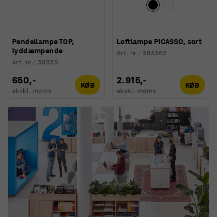
Pendellampe TOP,
Loftlampe PICASSO, sort
lyddæmpende
Art. nr.
:
383362
Art. nr.
:
38335
650,-
2.915,-
KØB
KØB
ekskl. moms
ekskl. moms