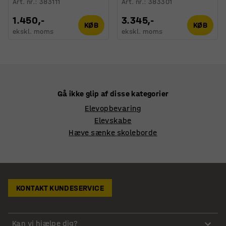
Art. nr.
:
383111
Art. nr.
:
383301
1.450,-
3.345,-
KØB
KØB
ekskl. moms
ekskl. moms
Gå ikke glip af disse kategorier
Elevopbevaring
Elevskabe
Hæve sænke skoleborde
KONTAKT KUNDESERVICE
Kan vi hjælpe dig?