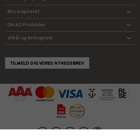
Bliv inspireret
Om AJ Produkter
Vilkår og betingelser
TILMELD DIG VORES NYHEDSBREV