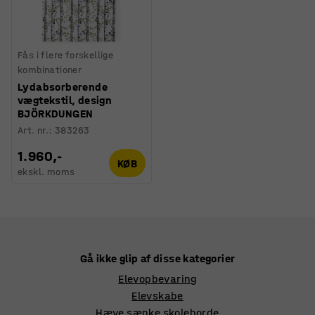
Fås i flere forskellige
kombinationer
Lydabsorberende
vægtekstil, design
BJÖRKDUNGEN
Art. nr.
:
383263
1.960,-
KØB
ekskl. moms
Gå ikke glip af disse kategorier
Elevopbevaring
Elevskabe
Hæve sænke skoleborde