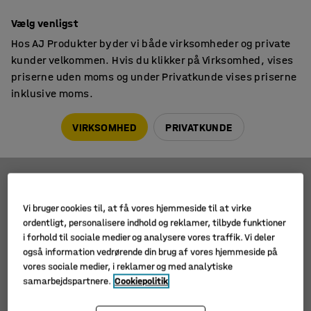
14 dages returret
Vælg venligst
Hos AJ Produkter byder vi både virksomheder og private
kunder velkommen. Hvis du klikker på Virksomhed, vises
priserne uden moms og under Privatkunde vises priserne
inklusive moms.
Akustikplader
Vægtæpper
Vægtæpper
VIRKSOMHED
PRIVATKUNDE
Filtre
Sortér
Vi bruger cookies til, at få vores hjemmeside til at virke
ordentligt, personalisere indhold og reklamer, tilbyde funktioner
3 produkter
i forhold til sociale medier og analysere vores traffik. Vi deler
også information vedrørende din brug af vores hjemmeside på
vores sociale medier, i reklamer og med analytiske
samarbejdspartnere.
Cookiepolitik