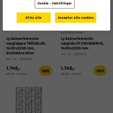
Cookie - indstillinger
Afvis alle
Accepter alle cookies
Fås i flere forskellige
kombinationer
Lydabsorberende
Lydabsorberende
vægtæppe TRÄDBLAD,
vægtekstil SKOGSBRYN,
1400x2200 mm,
1400x2200 mm
bladdekoration
Art. nr.
:
383673
Art. nr.
:
383832
1.745,-
1.745,-
KØB
KØB
ekskl. moms
ekskl. moms