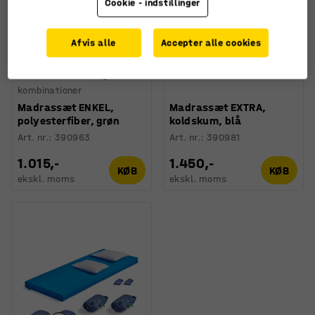
Cookie - indstillinger
Afvis alle
Accepter alle cookies
Fås i flere forskellige
kombinationer
Madrassæt ENKEL,
Madrassæt EXTRA,
polyesterfiber, grøn
koldskum, blå
Art. nr.
:
390963
Art. nr.
:
390981
1.015,-
1.450,-
KØB
KØB
ekskl. moms
ekskl. moms