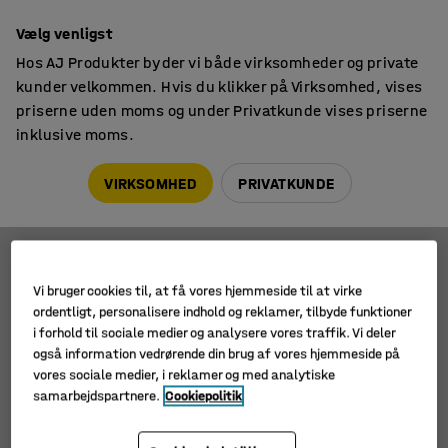
14 dages returret
Vælg venligst
Hos AJ Produkter byder vi både virksomheder og private
kunder velkommen. Hvis du klikker på Virksomhed, vises
priserne uden moms og under Privatkunde vises priserne
inklusive moms.
Senge & madrasser
Madrassæt
Madrassæt
VIRKSOMHED
PRIVATKUNDE
Filtre
Sortér
Vi bruger cookies til, at få vores hjemmeside til at virke
ordentligt, personalisere indhold og reklamer, tilbyde funktioner
3 produkter
i forhold til sociale medier og analysere vores traffik. Vi deler
også information vedrørende din brug af vores hjemmeside på
vores sociale medier, i reklamer og med analytiske
samarbejdspartnere.
Cookiepolitik