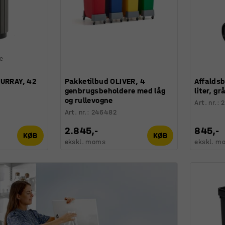
ge
MURRAY, 42
Pakketilbud OLIVER, 4
Affalds
genbrugsbeholdere med låg
liter, gr
og rullevogne
Art. nr.
:
Art. nr.
:
246482
2.845,-
845,-
KØB
KØB
ekskl. moms
ekskl. m