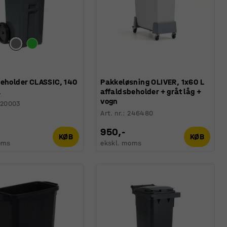
beholder CLASSIC, 140
Pakkeløsning OLIVER, 1x60 L
å
affaldsbeholder + gråt låg +
vogn
220003
Art. nr.
:
246480
950,-
KØB
KØB
oms
ekskl. moms