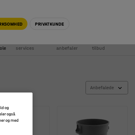
+45 5940 0999
info@ajprodukter.dk
IRKSOMHED
PRIVATKUNDE
Vores
Vi
Anmod om
ole
services
anbefaler
tilbud
Anbefalede
old og
eler også
amer og med