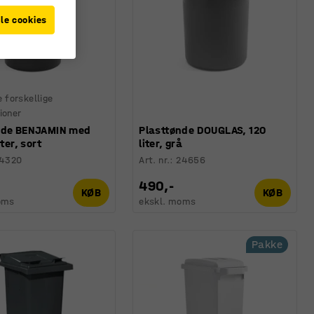
le cookies
e forskellige
ioner
nde BENJAMIN med
Plasttønde DOUGLAS, 120
iter, sort
liter, grå
14320
Art. nr.
:
24656
490,-
KØB
KØB
oms
ekskl. moms
Pakke