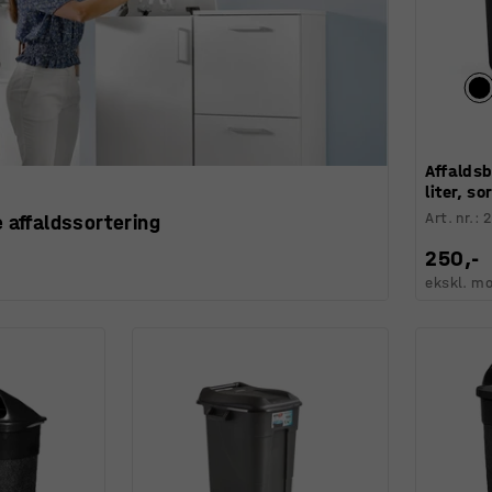
Affaldsb
liter, so
Art. nr.
:
2
e affaldssortering
250,-
ekskl. m