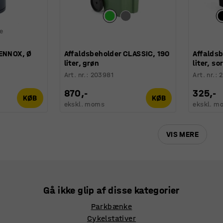
ge
LENNOX, Ø
Affaldsbeholder CLASSIC, 190
Affaldsb
liter, grøn
liter, so
Art. nr.
:
203981
Art. nr.
:
2
870,-
325,-
KØB
KØB
ekskl. moms
ekskl. m
VIS MERE
Gå ikke glip af disse kategorier
Parkbænke
Cykelstativer