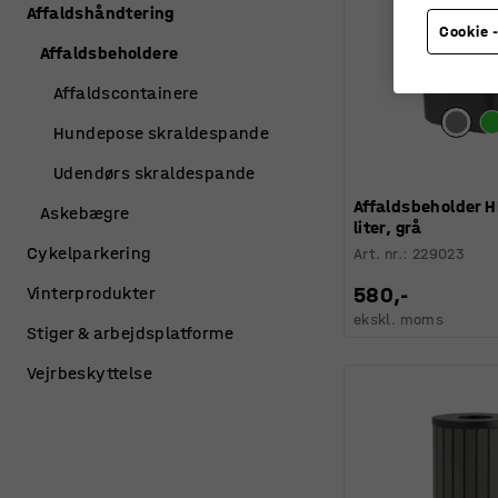
Affaldshåndtering
Cookie -
Affaldsbeholdere
Affaldscontainere
Hundepose skraldespande
Udendørs skraldespande
Affaldsbeholder H
Askebægre
liter, grå
Cykelparkering
Art. nr.
:
229023
580,-
Vinterprodukter
ekskl. moms
Stiger & arbejdsplatforme
Vejrbeskyttelse