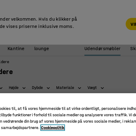
14 dages returret
under velkommen. Hvis du klikker på
V
de vises priserne inklusive moms.
Reception &
Kantine
lounge
Udendørsmøbler
Sk
ldere
dere
Højde
Dybde
Materiale
Vægt
ookies til, at få vores hjemmeside til at virke ordentligt, personalisere indh
ilbyde funktioner i forhold til sociale medier og analysere vores traffik. Vi d
n vedrørende din brug af vores hjemmeside på vores sociale medier, i rekl
e samarbejdspartnere.
Cookiepolitik