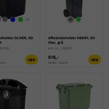
+
2
eholder OLIVER, 60
Affaldsbeholder HENRY, 80
rt
liter, grå
52166
Art. nr.
:
229013
515,-
KØB
KØB
oms
ekskl. moms