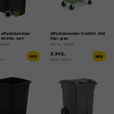
 affaldsbeholder
Affaldsbeholder CLASSIC, 660
60 liter, sort
liter, grøn
246581
Art. nr.
:
231261
3.345,-
KØB
KØB
oms
ekskl. moms