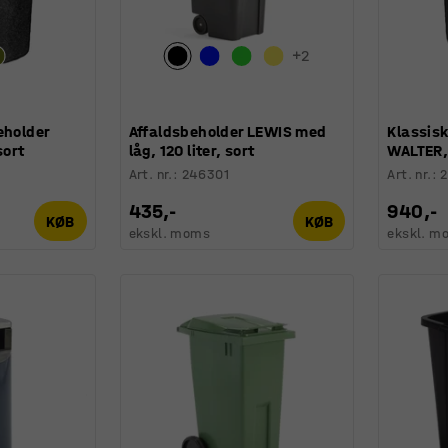
+
2
eholder
Affaldsbeholder LEWIS med
Klassisk
sort
låg, 120 liter, sort
WALTER, 
Art. nr.
:
246301
Art. nr.
:
435,-
940,-
KØB
KØB
ekskl. moms
ekskl. m