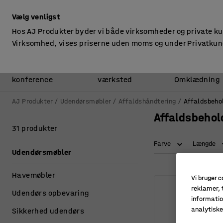
ekskl. moms
Vælg venligst
Hos AJ Produkter byder vi både virksomheder og private k
Virksomhed, vises priserne uden moms og under Privatkun
Kontor &
Lager &
konference
værksted
Omklædning
AJ Produkter
Udendørsmøbler
Affaldshåndtering
Affaldsbeho
Affaldsbehol
31 produkter
Farve
Længde
Udendørsmøbler
Havemøbler
Vi bruger c
reklamer, t
Udendørs opbevaring
informatio
analytisk
Sikkerhed udendørs