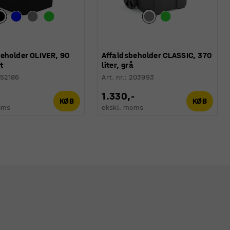
eholder OLIVER, 90
Affaldsbeholder CLASSIC, 370
rt
liter, grå
52186
Art. nr.
:
203993
1.330,-
KØB
KØB
oms
ekskl. moms