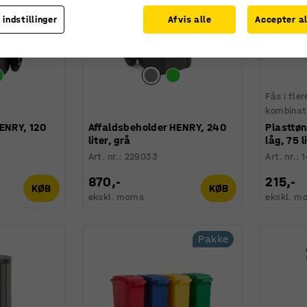
 indstillinger
Afvis alle
Accepter al
Fås i fler
kombinat
ENRY, 120
Affaldsbeholder HENRY, 240
Plasttø
liter, grå
låg, 75 l
Art. nr.
:
229033
Art. nr.
:
870,-
215,-
KØB
KØB
ekskl. moms
ekskl. m
Pakke