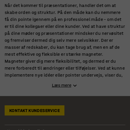
Når det kommer til præsentationer, handler det om at
skabe orden og struktur. På den måde kan du nemmere
få din pointe igennem på en professionel måde – om det
er til dine kollegaer eller dine kunder. Ved at have struktur
på dine møder og præsentationer mindsker du nervøsitet
og fremviser dermed dig selv mere selvsikker. Der er
masser af redskaber, du kan tage brug af, men en af de
mest effektive og fleksible er stærke magneter.
Magneter giver dig mere fleksibilitet, og dermed er du
mere forberedt til ændringer eller tilføjelser. Ved at kunne
implementere nye idéer eller pointer undervejs, viser du,
at du har styr på det, du taler om. Dermed øger du
Læs mere
effektiviteten og gennemslagskraften af dine
præsentationer. Med magneter i høj kvalitet kan du
imponere dine kunder og medarbejdere til din næste
præsentation ved at vise, at du har styr på din
KONTAKT KUNDESERVICE
præsentation.