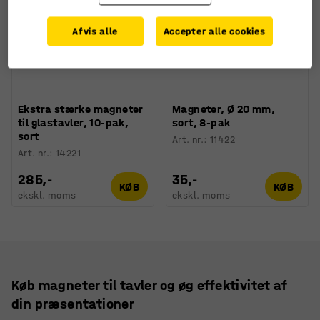
Afvis alle
Accepter alle cookies
Ekstra stærke magneter
Magneter, Ø 20 mm,
til glastavler, 10-pak,
sort, 8-pak
sort
Art. nr.
:
11422
Art. nr.
:
14221
285,-
35,-
KØB
KØB
ekskl. moms
ekskl. moms
Køb magneter til tavler og øg effektivitet af
din præsentationer