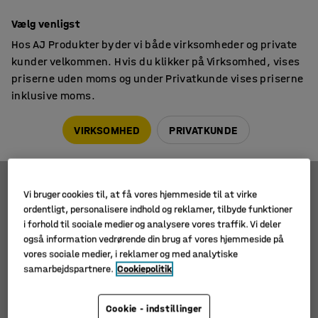
14 dages returret
Vælg venligst
Hos AJ Produkter byder vi både virksomheder og private
kunder velkommen. Hvis du klikker på Virksomhed, vises
priserne uden moms og under Privatkunde vises priserne
inklusive moms.
Tilbehør til præsentation
Magneter
Magneter
VIRKSOMHED
PRIVATKUNDE
Vi bruger cookies til, at få vores hjemmeside til at virke
Filtre
Sortér
ordentligt, personalisere indhold og reklamer, tilbyde funktioner
i forhold til sociale medier og analysere vores traffik. Vi deler
2 produkter
også information vedrørende din brug af vores hjemmeside på
vores sociale medier, i reklamer og med analytiske
samarbejdspartnere.
Cookiepolitik
Cookie - indstillinger