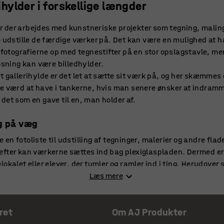
ylder i forskellige længder
vor der arbejdes med kunstneriske projekter som tegning, maling
e udstille de færdige værker på. Det kan være en mulighed at 
r fotografierne op med tegnestifter på en stor opslagstavle, me
øsning kan være billedhylder.
 gallerihylde er det let at sætte sit værk på, og her skæmmes d
re værd at have i tankerne, hvis man senere ønsker at indram
det som en gave til en, man holder af.
ng på væg
n fotoliste til udstilling af tegninger, malerier og andre flad
efter kan værkerne sættes ind bag plexiglaspladen. Dermed e
kalet eller elever, der tumler og ramler ind i ting. Herudover se
ne måde.
Læs mere
rier og fotos på en billedhylde
ret
Om AJ Produkter
hylde eller en fotoliste er langt hen ad vejen et spørgsmål om