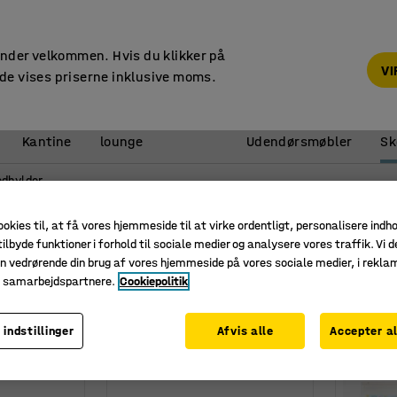
14 dages returret
under velkommen. Hvis du klikker på
V
de vises priserne inklusive moms.
Reception &
Kantine
lounge
Udendørsmøbler
Sk
edhylder
ookies til, at få vores hjemmeside til at virke ordentligt, personalisere indh
ilbyde funktioner i forhold til sociale medier og analysere vores traffik. Vi d
n vedrørende din brug af vores hjemmeside på vores sociale medier, i rekl
e samarbejdspartnere.
Cookiepolitik
 indstillinger
Afvis alle
Accepter al