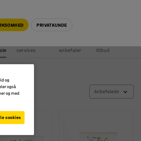
+45 5940 0999
info@ajprodukter.dk
IRKSOMHED
PRIVATKUNDE
Vores
Vi
Anmod om
ole
services
anbefaler
tilbud
old og
eler også
Anbefalede
amer og med
le cookies