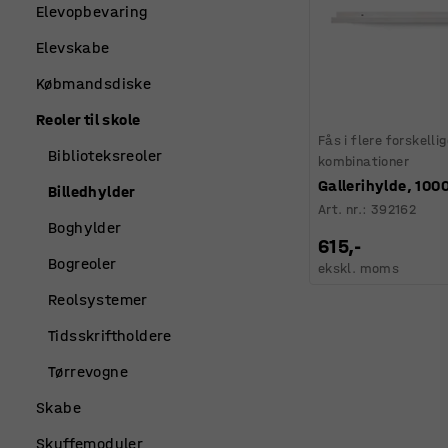
Elevopbevaring
Elevskabe
Købmandsdiske
Reoler til skole
Fås i flere forskelli
Biblioteksreoler
kombinationer
Gallerihylde, 10
Billedhylder
Art. nr.
:
392162
Boghylder
615,-
Bogreoler
ekskl. moms
Reolsystemer
Tidsskriftholdere
Tørrevogne
Skabe
Skuffemoduler