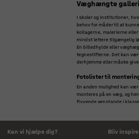
Væghængte gallerih
I skoler og institutioner, h
behov for måder til at kunn
kollagerne, malerierne elle
mindst lettere tilgængelig l
En billedhylde eller væghægt
tegnestifterne. Det kan væ
derhjemme eller måske give 
Fotolister til monteri
En anden mulighed kan være e
monteres på en væg, og her
flyvende genstande i klasselo
sine kunstprojekter på den
Ophæng tegninger, male
Kan vi hjælpe dig?
Bliv inspire
Om man skal vælge en billed