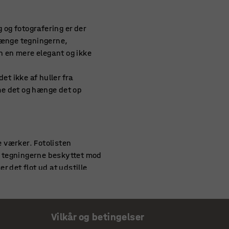
 og fotografering er der
hænge tegningerne,
n en mere elegant og ikke
et ikke af huller fra
me det og hænge det op
e værker. Fotolisten
r tegningerne beskyttet mod
r det flot ud at udstille
Vilkår og betingelser
 smag, men også lidt om,