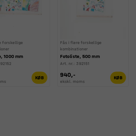
e forskellige
Fås i flere forskellige
ioner
kombinationer
te, 1000 mm
Fotoliste, 500 mm
92152
Art. nr.
:
392151
940,-
KØB
KØB
oms
ekskl. moms