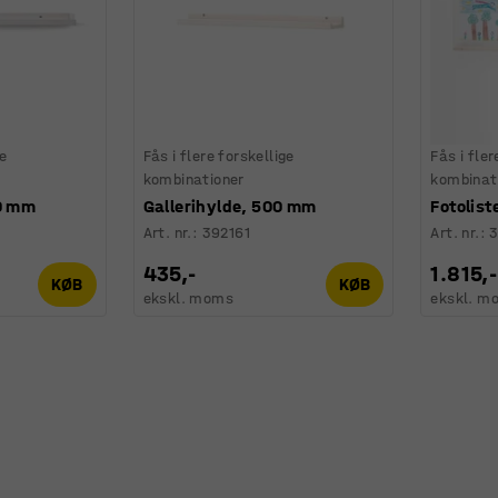
ge
Fås i flere forskellige
Fås i fler
kombinationer
kombinat
00 mm
Gallerihylde, 500 mm
Fotolis
Art. nr.
:
392161
Art. nr.
:
3
435,-
1.815,-
KØB
KØB
ekskl. moms
ekskl. m