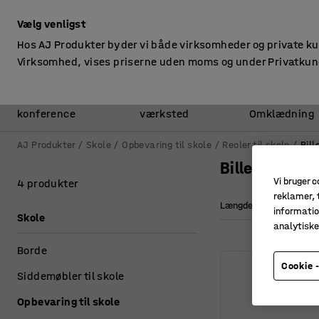
ekskl. moms
Vælg venligst
Hos AJ Produkter byder vi både virksomheder og private k
Virksomhed, vises priserne uden moms og under Privatkun
Kontor &
Lager &
konference
værksted
Omklædning
AJ Produkter
Skole
Opbevaring til skole
Reoler til skole
Bill
Billedhylder
Vi bruger c
4 produkter
reklamer, t
Længde
informatio
Skole
analytisk
Borde
Cookie -
Siddemøbler til skole
Opbevaring til skole